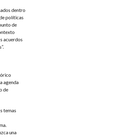
onados dentro
de políticas
punto de
contexto
os acuerdos
”.
eórico
la agenda
o de
os temas
ema.
uzca una