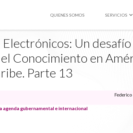
QUIENES SOMOS
SERVICIOS
 Electrónicos: Un desafío
Higiene y Segur
del Conocimiento en Amér
Medio Ambient
aribe. Parte 13
Legislación
Federico
la agenda gubernamental e internacional