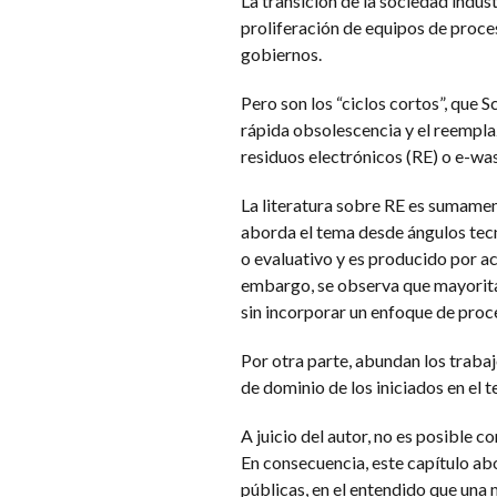
La transición de la sociedad indust
proliferación de equipos de proce
gobiernos.
Pero son los “ciclos cortos”, que 
rápida obsolescencia y el reempla
residuos electrónicos (RE) o e-was
La literatura sobre RE es sumamen
aborda el tema desde ángulos tecn
o evaluativo y es producido por a
embargo, se observa que mayoritar
sin incorporar un enfoque de proce
Por otra parte, abundan los traba
de dominio de los iniciados en el 
A juicio del autor, no es posible c
En consecuencia, este capítulo abo
públicas, en el entendido que una