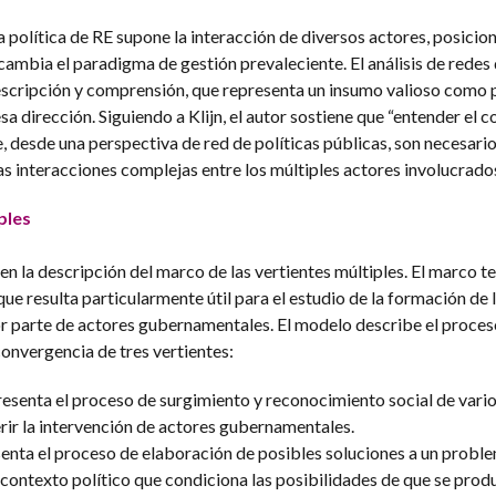
a política de RE supone la interacción de diversos actores, posici
e cambia el paradigma de gestión prevaleciente. El análisis de redes 
escripción y comprensión, que representa un insumo valioso como 
sa dirección. Siguiendo a Klijn, el autor sostiene que “entender el 
, desde una perspectiva de red de políticas públicas, son necesari
s interacciones complejas entre los múltiples actores involucrados
ples
n la descripción del marco de las vertientes múltiples. El marco t
e resulta particularmente útil para el estudio de la formación de 
or parte de actores gubernamentales. El modelo describe el proces
onvergencia de tres vertientes:
resenta el proceso de surgimiento y reconocimiento social de vari
rir la intervención de actores gubernamentales.
esenta el proceso de elaboración de posibles soluciones a un probl
l contexto político que condiciona las posibilidades de que se prod