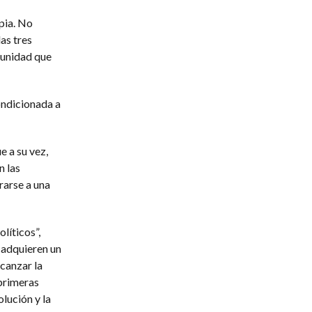
pia. No
as tres
tunidad que
ondicionada a
e a su vez,
n las
rarse a una
líticos”,
z adquieren un
canzar la
 primeras
olución y la