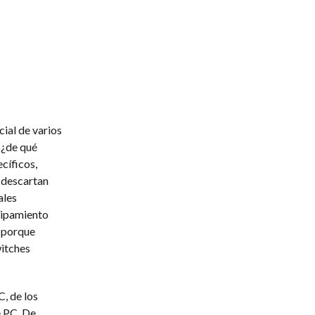
ial de varios
 ¿de qué
cíficos,
 descartan
ales
quipamiento
o porque
witches
, de los
e PC. De