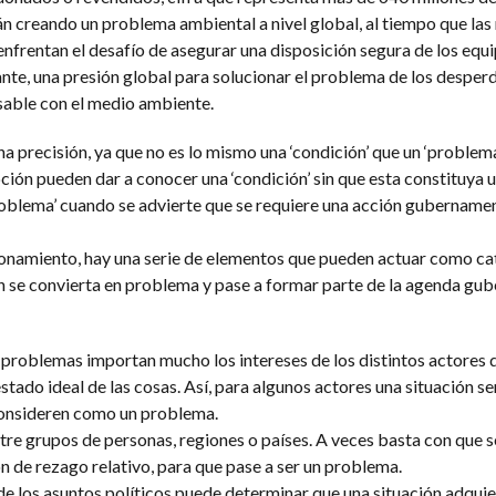
 creando un problema ambiental a nivel global, al tiempo que las 
enfrentan el desafío de asegurar una disposición segura de los equ
nte, una presión global para solucionar el problema de los desperd
sable con el medio ambiente.
a precisión, ya que no es lo mismo una ‘condición’ que un ‘problema’
ción pueden dar a conocer una ‘condición’ sin que esta constituya u
problema’ cuando se advierte que se requiere una acción gubernamen
zonamiento, hay una serie de elementos que pueden actuar como ca
n se convierta en problema y pase a formar parte de la agenda gu
os problemas importan mucho los intereses de los distintos actores 
estado ideal de las cosas. Así, para algunos actores una situación se
 consideren como un problema.
re grupos de personas, regiones o países. A veces basta con que s
n de rezago relativo, para que pase a ser un problema.
de los asuntos políticos puede determinar que una situación adquie