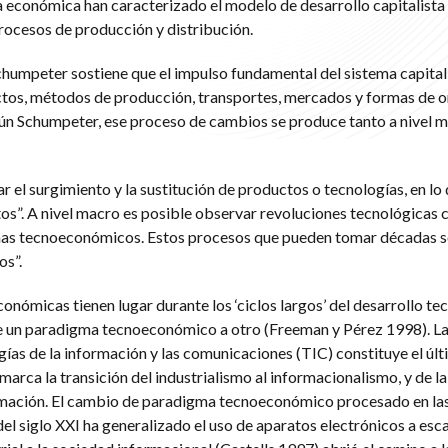
 económica han caracterizado el modelo de desarrollo capitalista 
ocesos de producción y distribución.
humpeter sostiene que el impulso fundamental del sistema capital
uctos, métodos de producción, transportes, mercados y formas de 
gún Schumpeter, ese proceso de cambios se produce tanto a nivel 
ar el surgimiento y la sustitución de productos o tecnologías, en lo
s”. A nivel macro es posible observar revoluciones tecnológicas 
mas tecnoeconómicos. Estos procesos que pueden tomar décadas s
os”.
onómicas tienen lugar durante los ‘ciclos largos’ del desarrollo te
de un paradigma tecnoeconómico a otro (Freeman y Pérez 1998). La
gías de la información y las comunicaciones (TIC) constituye el últi
 marca la transición del industrialismo al informacionalismo, y de l
formación. El cambio de paradigma tecnoeconómico procesado en la
del siglo XXI ha generalizado el uso de aparatos electrónicos a esc