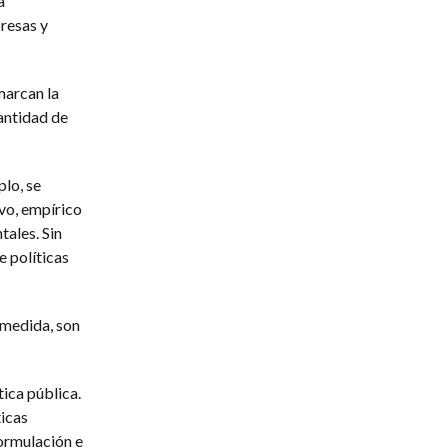
a
resas y
marcan la
antidad de
lo, se
vo, empírico
ales. Sin
 políticas
 medida, son
tica pública.
ticas
formulación e