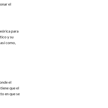
onar el
teórica para
tico y su
 así como,
donde el
tiene que el
to en que se