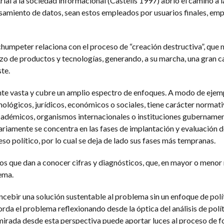
rial a la sociedad informacional (Castells 1997) abrió el camino a l
samiento de datos, sean estos empleados por usuarios finales, emp
Schumpeter relaciona con el proceso de “creación destructiva”, que 
zo de productos y tecnologías, generando, a su marcha, una gran c
te.
te vasta y cubre un amplio espectro de enfoques. A modo de ejemp
ológicos, jurídicos, económicos o sociales, tiene carácter normati
cadémicos, organismos internacionales o instituciones gubernament
iamente se concentra en las fases de implantación y evaluación de
so político, por lo cual se deja de lado sus fases más tempranas.
jos que dan a conocer cifras y diagnósticos, que, en mayor o menor
tema.
oncebir una solución sustentable al problema sin un enfoque de polí
rda el problema reflexionando desde la óptica del análisis de polí
 mirada desde esta perspectiva puede aportar luces al proceso de 