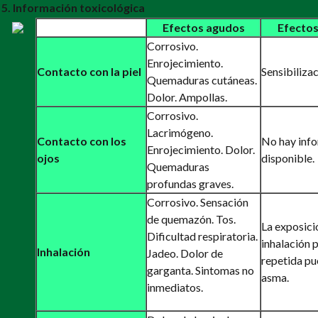
5. Información toxicológica
Efectos agudos
Efectos
Corrosivo.
Enrojecimiento.
Contacto con la piel
Sensibilizac
Quemaduras cutáneas.
Dolor. Ampollas.
Corrosivo.
Lacrimógeno.
Contacto con los
No hay inf
Enrojecimiento. Dolor.
ojos
disponible.
Quemaduras
profundas graves.
Corrosivo. Sensación
de quemazón. Tos.
La exposici
Dificultad respiratoria.
inhalación 
Inhalación
Jadeo. Dolor de
repetida pu
garganta. Sintomas no
asma.
inmediatos.