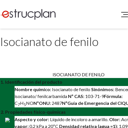
QUIENES SOMOS
Isocianato de fenilo
SERVICIOS
NOVEDADES
Higiene y Seguridad
INGRESAR
Medio Ambiente
Hoja informativa de seguridad
y protección ambient
ELEG
Portal de Clientes
Legislación
ISOCIANATO DE FENILO
Buscador de Legislación
1. Identificación del producto
Matriz Premium
Nombre químico:
Isocianato de fenilo
Sinónimos:
Bence
isocianato/ fenilcarbamida
Nº CAS:
103-71-9
Fórmula:
Matriz Profesional
C
H
NO
NºONU:
2487
NºGuía de Emergencia del CIQ
7
5
2. Propiedades físico-químicas
Aspecto y color:
Líquido de incoloro a amarillo.
Olor:
Acr
vapor:
0.2 kPa a 20ºC
Densidad relativa (agua =1):
1.09