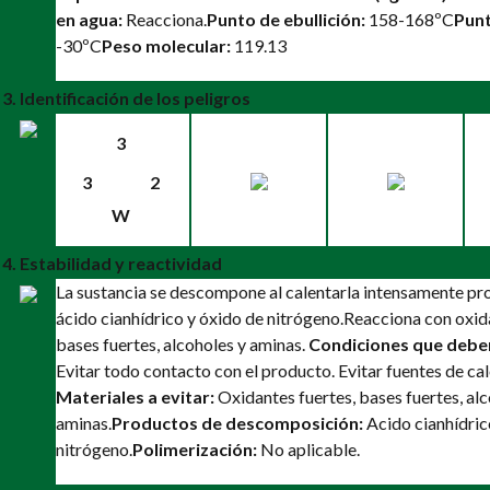
en agua:
Reacciona.
Punto de ebullición:
158-168ºC
Punt
-30ºC
Peso molecular:
119.13
3. Identificación de los peligros
3
3
2
W
4. Estabilidad y reactividad
La sustancia se descompone al calentarla intensamente p
ácido cianhídrico y óxido de nitrógeno.
Reacciona con oxida
bases fuertes, alcoholes y aminas.
Condiciones que deben
Evitar todo contacto con el producto. Evitar fuentes de calo
Materiales a evitar:
Oxidantes fuertes, bases fuertes, alc
aminas.
Productos de descomposición:
Acido cianhídric
nitrógeno.
Polimerización:
No aplicable.