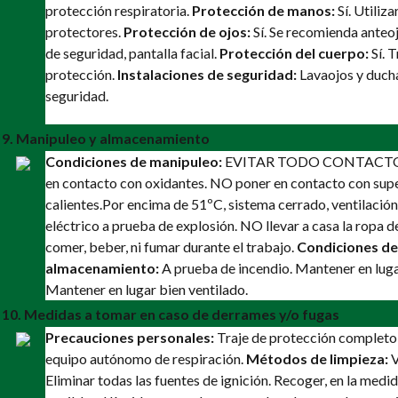
protección respiratoria.
Protección de manos:
Sí. Utiliz
protectores.
Protección de ojos:
Sí. Se recomienda anteo
de seguridad, pantalla facial.
Protección del cuerpo:
Sí. T
protección.
Instalaciones de seguridad:
Lavaojos y duch
seguridad.
9. Manipuleo y almacenamiento
Condiciones de manipuleo:
EVITAR TODO CONTACTO.
en contacto con oxidantes. NO poner en contacto con supe
calientes.
Por encima de 51ºC, sistema cerrado, ventilación
eléctrico a prueba de explosión. NO llevar a casa la ropa d
comer, beber, ni fumar durante el trabajo.
Condiciones de
almacenamiento:
A prueba de incendio. Mantener en luga
Mantener en lugar bien ventilado.
10. Medidas a tomar en caso de derrames y/o fugas
Precauciones personales:
Traje de protección completo
equipo autónomo de respiración.
Métodos de limpieza:
V
Eliminar todas las fuentes de ignición. Recoger, en la medid