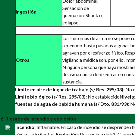
Dolor abdominal.
Sensación de
Ingestión
quemazón. Shock o
colapso.
Los síntomas de asma no se ponen d
a menudo, hasta pasadas algunas ho
agravan por el esfuerzo físico. Res
Otros
vigilancia médica son, por ello, imp
Ninguna persona que haya mostrad
de asma nunca debe entrar en conta
sustancia.
Límite en aire de lugar de trabajo (s/ Res. 295/03):
No e
Límite biológico (s/ Res. 295/03):
No establecido
Nivel 
fuentes de agua de bebida humana (s/ Dto. 831/93):
No
6. Riesgos de incendio y explosión
Incendio:
Inflamable. En caso de incendio se desprenden 
tóxicos e irritantes.
Explosión:
Por encima de 51ºC, pued