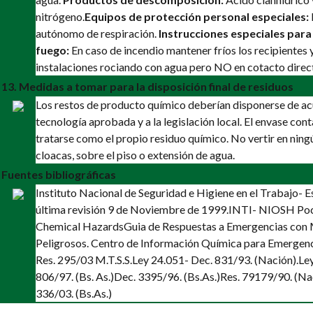
nitrógeno.
Equipos de protección personal especiales:
autónomo de respiración.
Instrucciones especiales para
fuego:
En caso de incendio mantener fríos los recipientes
instalaciones rociando con agua pero NO en cotacto direc
13. Medidas a tomar para la disposición final de residuos
Los restos de producto químico deberían disponerse de a
tecnología aprobada y a la legislación local. El envase co
tratarse como el propio residuo químico. No vertir en ning
cloacas, sobre el piso o extensión de agua.
Fuentes bibliográficas
Instituto Nacional de Seguridad e Higiene en el Trabajo-
última revisión 9 de Noviembre de 1999.
INTI- NIOSH Poc
Chemical Hazards
Guia de Respuestas a Emergencias con 
Peligrosos. Centro de Información Química para Emergenc
Res. 295/03 M.T.S.S.
Ley 24.051- Dec. 831/93. (Nación).
Le
806/97. (Bs. As.)
Dec. 3395/96. (Bs.As.)
Res. 79179/90. (Na
336/03. (Bs.As.)