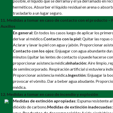
posible, el líquido que se derrama y el ya derramado en rec
herméticos. Absorber el líquido residual en arena o absorb
trasladarlo a un lugar seguro.
11. Medidas a tomar en caso de contacto con el producto –
Auxilios
En general:
En todos los casos luego de aplicar los primero
derivar al médico.
Contacto con la piel:
Quitar las ropas 
Aclarar y lavar la piel con agua y jabón. Proporcionar asis
Contacto con los ojos:
Enjuagar con agua abundante dura
minutos (quitar las lentes de contacto si puede hacerse con
proporcionar asistencia médica
Inhalación:
Aire limpio, re
de semiincorporado. Respiración artificial si estuviera indi
Proporcionar asistencia médica.
Ingestión:
Enjuagar la bo
provocar el vómito. Dar a beber agua abudante. Proporcio
médica.
12. Medidas a tomar en caso de incendio y explosión
Medidas de extinción apropiadas:
Espuma resistente al 
dióxido de carbono.
Medidas de extinción inadecuadas:
agua.
Productos de descomposición:
Acido cianhídrico 