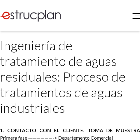
QUIENES SOMOS
Ingeniería de
SERVICIOS
NOVEDADES
Higiene y Seguridad
tratamiento de aguas
INGRESAR
Medio Ambiente
ELEG
residuales: Proceso de
Portal de Clientes
Legislación
Buscador de Legislación
tratamientos de aguas
Matriz Premium
industriales
Matriz Profesional
1. CONTACTO CON EL CLIENTE. TOMA DE MUESTRA
Primera fase ——————-> Departemento Comercial