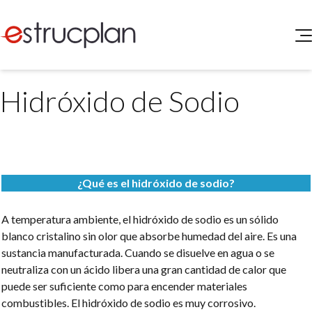
QUIENES SOMOS
Hidróxido de Sodio
SERVICIOS
NOVEDADES
Higiene y Seguridad
INGRESAR
Medio Ambiente
ELEG
Portal de Clientes
Legislación
¿Qué es el hidróxido de sodio?
Buscador de Legislación
Matriz Premium
A temperatura ambiente, el hidróxido de sodio es un sólido
blanco cristalino sin olor que absorbe humedad del aire. Es una
Matriz Profesional
sustancia manufacturada. Cuando se disuelve en agua o se
neutraliza con un ácido libera una gran cantidad de calor que
puede ser suficiente como para encender materiales
combustibles. El hidróxido de sodio es muy corrosivo.