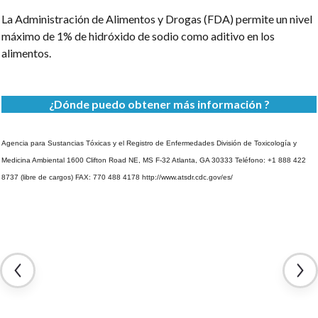
La Administración de Alimentos y Drogas (FDA) permite un nivel
máximo de 1% de hidróxido de sodio como aditivo en los
alimentos.
¿Dónde puedo obtener más información ?
Agencia para Sustancias Tóxicas y el Registro de Enfermedades
División de Toxicología y
Medicina Ambiental
1600 Clifton Road NE, MS F-32
Atlanta, GA 30333
Teléfono: +1 888 422
8737 (libre de cargos)
FAX: 770 488 4178
http://www.atsdr.cdc.gov/es/