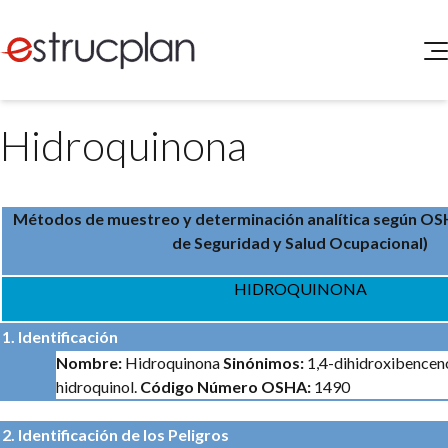
QUIENES SOMOS
Hidroquinona
SERVICIOS
NOVEDADES
Higiene y Seguridad
INGRESAR
Medio Ambiente
Métodos de muestreo y determinación analítica según
OSH
ELEG
Portal de Clientes
de Seguridad y Salud Ocupacional)
Legislación
Buscador de Legislación
HIDROQUINONA
Matriz Premium
1. Identificación
Matriz Profesional
Nombre:
Hidroquinona
Sinónimos:
1,4-dihidroxibenceno
hidroquinol.
Código Número OSHA:
1490
2. Identificación de los Peligros