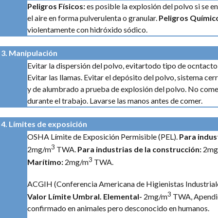
Peligros Físicos:
es posible la explosión del polvo si se
el aire en forma pulverulenta o granular.
Peligros Químic
violentamente con hidróxido sódico.
3. Manipulación
Evitar la dispersión del polvo, evitartodo tipo de ocntacto
Evitar las llamas. Evitar el depósito del polvo, sistema cer
y de alumbrado a prueba de explosión del polvo.
No comer,
durante el trabajo. Lavarse las manos antes de comer.
4. Límites de exposición
OSHA Límite de Exposición Permisible (PEL).
Para indus
3
2mg/m
TWA.
Para industrias de la construcción:
2mg
3
Marítimo:
2mg/m
TWA.
ACGIH (Conferencia Americana de Higienistas Industria
3
Valor Límite Umbral. Elemental-
2mg/m
TWA, Apendic
confirmado en animales pero desconocido en humanos.