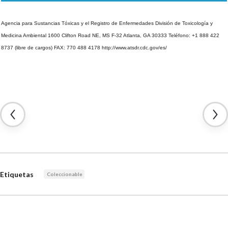
Agencia para Sustancias Tóxicas y el Registro de Enfermedades
División de Toxicología y
Medicina Ambiental
1600 Clifton Road NE, MS F-32
Atlanta, GA 30333
Teléfono: +1 888 422
8737 (libre de cargos)
FAX: 770 488 4178
http://www.atsdr.cdc.gov/es/
Etiquetas
Coleccionable