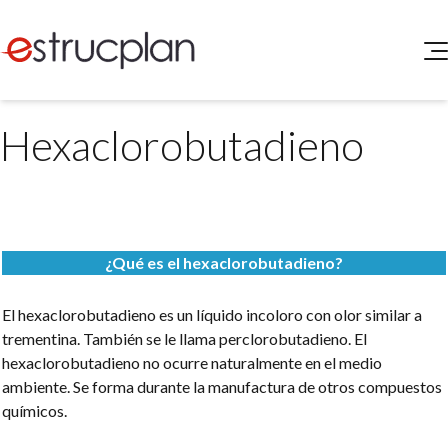
QUIENES SOMOS
Hexaclorobutadieno
SERVICIOS
NOVEDADES
Higiene y Seguridad
INGRESAR
Medio Ambiente
ELEG
Portal de Clientes
Legislación
¿Qué es el hexaclorobutadieno?
Buscador de Legislación
Matriz Premium
El hexaclorobutadieno es un líquido incoloro con olor similar a
trementina. También se le llama perclorobutadieno. El
Matriz Profesional
hexaclorobutadieno no ocurre naturalmente en el medio
ambiente. Se forma durante la manufactura de otros compuestos
químicos.