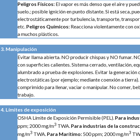
Peligros Físicos:
El vapor es más denso que el aire y pued
suelo.; posible ignición en punto distante. Si está seca, pu
electrostáticamente por turbulencia, transporte, transpor
etc.
Peligros Químicos:
Reacciona violentamente con oxi
a muchos plásticos.
3. Manipulación
Evitar llama abierta. NO producir chispas y NO fumar. N
con superficies calientes.
Sistema cerrado, ventilación, equ
alumbrado a prueba de explosiones. Evitar la generación 
electrostáticas (por ejemplo; mediante coenxión a tierra). 
comprimido para llenar, vaciar o manipular.
No comer, bebe
trabajo.
4. Límites de exposición
OSHA Límite de Exposición Permisible (PEL).
Para indus
3
ppm; 2000 mg/m
TWA.
Para industrias de la constru
3
3
mg/m
TWA.
Para Marítimo:
500 ppm; 2000 mg/m
TW