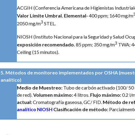
ACGIH (Conferencia Americana de Higienistas Industria
Valor Límite Umbral. Elemental-
400 ppm; 1640 mg/m
3
2050 mg/m
STEL.
NIOSH (Instituto Nacional para la Seguridad y Salud Ocu
3
exposición recomendado.
85 ppm; 350 mg/m
TWA; 4
Ceiling (15 minutos).
5. Métodos de monitoreo implementados por OSHA (muest
analítico)
Medio de Muestreo:
Tubo de carbón activado (100/ 50 
de red).
Volumen máximo:
4 litros.
Flujo máximo:
0.2 l/
actual:
Cromatografía gaseosa, GC/ FID.
Método de ref
analítico NIOSH
Clasificación de método:
Parcialmente