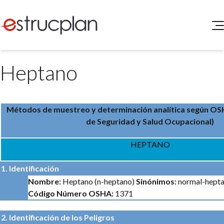
QUIENES SOMOS
Heptano
SERVICIOS
NOVEDADES
Higiene y Seguridad
INGRESAR
Medio Ambiente
Métodos de muestreo y determinación analítica según
OSH
ELEG
Portal de Clientes
de Seguridad y Salud Ocupacional)
Legislación
Buscador de Legislación
HEPTANO
Matriz Premium
1. Identificación
Matriz Profesional
Nombre:
Heptano (n-heptano)
Sinónimos:
normal-heptan
Código Número OSHA:
1371
2. Identificación de los Peligros