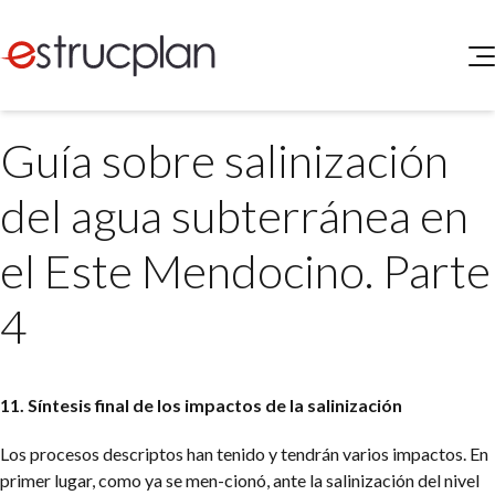
QUIENES SOMOS
Guía sobre salinización
SERVICIOS
NOVEDADES
Higiene y Seguridad
del agua subterránea en
INGRESAR
Medio Ambiente
ELEG
el Este Mendocino. Parte
Portal de Clientes
Legislación
Buscador de Legislación
4
Matriz Premium
Matriz Profesional
11. Síntesis final de los impactos de la salinización
Los procesos descriptos han tenido y tendrán varios impactos. En
primer lugar, como ya se men-cionó, ante la salinización del nivel