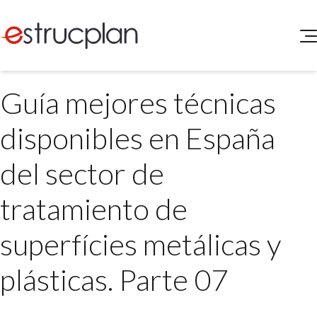
QUIENES SOMOS
Guía mejores técnicas
SERVICIOS
NOVEDADES
Higiene y Seguridad
disponibles en España
INGRESAR
Medio Ambiente
ELEG
del sector de
Portal de Clientes
Legislación
Buscador de Legislación
tratamiento de
Matriz Premium
superfícies metálicas y
Matriz Profesional
plásticas. Parte 07