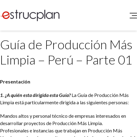
QUIENES SOMOS
Guía de Producción Más
SERVICIOS
NOVEDADES
Higiene y Seguridad
Limpia – Perú – Parte 01
INGRESAR
Medio Ambiente
ELEG
Portal de Clientes
Legislación
Presentación
Buscador de Legislación
Matriz Premium
1. ¿A quién esta dirigida esta Guía?
La Guía de Producción Más
Limpia está particularmente dirigida a las siguientes personas:
Matriz Profesional
Mandos altos y personal técnico de empresas interesados en
desarrollar proyectos de Producción Más Limpia.
Profesionales e instancias que trabajan en Producción Más