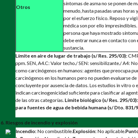
síntomas de asma no se ponen de ma
Otros
menudo, hasta pasadas unas horas y
por el esfuerzo físico. Reposo y vigi
médica son por ello impresindibles
persona que haya mostrado síntom
debe entrar nunca en contacto con 
sustancia.
Límite en aire de lugar de trabajo (s/ Res. 295/03):
CMP-
ppm. SEN, A4.
C: Valor techo./ SEN: sensibilizante./ A4: No
como carcinógenos en humanos: agentes que preocupa pu
carcinógenos en los humanos pero no pueden evaluarse de
concluyente por ausencia de datos. Los estudios in vitro o 
indican carcinogenicidad suficiente para clasificar al agen
de las otras categorías.
Límite biológico (s/ Res. 295/03):
para fuentes de agua de bebida humana (s/ Dto. 831/9
6. Riesgos de incendio y explosión
Incendio:
No combustible.
Explosión:
No aplicable.
Punt