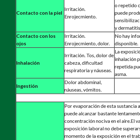
o repetido c
Irritación.
Contacto con la piel
puede prod
Enrojecmiento.
sensibilizac
y dermatitis
Contacto con los
Irritación.
No hay inf
ojos
Enrojecmiento, dolor.
disponible.
La exposici
Irritación. Tos, dolor de
inhalación 
Inhalación
cabeza, dificultad
repetida pu
respiratoria y náuseas.
asma.
Dolor abdominal,
Ingestión
náuseas, vómitos.
Por evaporación de esta sustancia 
puede alcanzar bastante lentament
concentración nociva en el aire.
El v
exposición laboral no debe superar
momento de la exposición en el trab