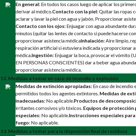
En general:
En todos los casos luego de aplicar los primero
derivar al médico.
Contacto con la piel:
Quitar las ropas 
aclarar y lavar la piel con agua y jabón. Proporcionar asist
Contacto con los ojos:
Enjuagar con agua abundante dura
minutos (quitar las lentes de contacto si puede hacerse con
proporcionar asistencia médica
Inhalación:
Aire limpio, re
respiración artificial si estuviera indicada y proporcionar a
médica.
Ingestión:
Enjuagar la boca, provocar el vómit
EN PERSONAS CONSCIENTES) dar a beber agua abunda
proporcionar asistencia médica.
12. Medidas a tomar en caso de incendio y explosión
Medidas de extinción apropiadas:
En caso de incendio 
permitidos todos los agentes extintores.
Medidas de exti
inadecuadas:
No aplicable.
Productos de descomposic
irritantes corrosivos y/o tóxicos.
Equipos de protección 
especiales:
No aplicable.
Instrucciones especiales para
fuego:
No aplicable.
13. Medidas a tomar para la disposición final de residuos