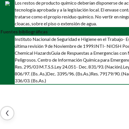
Los restos de producto químico deberían disponerse de a
tecnología aprobada y a la legislación local. El envase co
tratarse como el propio residuo químico. No vertir en ning
cloacas, sobre el piso o extensión de agua.
Fuentes bibliográficas
Instituto Nacional de Seguridad e Higiene en el Trabajo-
última revisión 9 de Noviembre de 1999.
INTI- NIOSH Poc
Chemical Hazards
Guia de Respuestas a Emergencias con 
Peligrosos. Centro de Información Química para Emergenc
Res. 295/03 M.T.S.S.
Ley 24.051- Dec. 831/93. (Nación).
Le
806/97. (Bs. As.)
Dec. 3395/96. (Bs.As.)
Res. 79179/90. (Na
336/03. (Bs.As.)