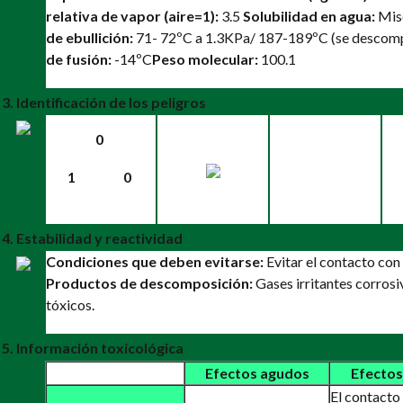
relativa de vapor (aire=1):
3.5
Solubilidad en agua:
Misc
de ebullición:
71- 72ºC a 1.3KPa/ 187-189ºC (se descom
de fusión:
-14ºC
Peso molecular:
100.1
3. Identificación de los peligros
0
1
0
4. Estabilidad y reactividad
Condiciones que deben evitarse:
Evitar el contacto con
Productos de descomposición:
Gases irritantes corrosi
tóxicos.
5. Información toxicológica
Efectos agudos
Efectos
El contacto