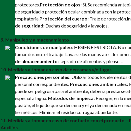
protectores.
Protección de ojos:
Sí. Se recomienda anteoj
de seguridad o protección ocular combinada con la protec
respiratoria.
Protección del cuerpo:
Traje de rotección.
I
de seguridad:
Duchas de seguridad y lavaojos.
9. Manipuleo y almacenamiento
Condiciones de manipuleo:
HIGIENE ESTRICTA. No come
fumar durante el trabajo. Lavarse las manos ates de comer
de almacenamiento:
seprado de alimentos y piensos.
10. Medidas a tomar en caso de derrames y/o fugas
Precauciones personales:
Utilizar todos los elementos 
personal correspondientes.
Precuaciones ambientales:
E
puede ser peligrosa para el ambiente; debería prestarse a
especial al agua.
Métodos de limpieza:
Recoger, en la me
posible, el líquido que se derrama y el ya derramado en rec
herméticos. Eliminar el residuo con agua abundante.
11. Medidas a tomar en caso de contacto con el producto –
Auxilios