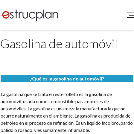
QUIENES SOMOS
Gasolina de automóvil
SERVICIOS
NOVEDADES
Higiene y Seguridad
INGRESAR
Medio Ambiente
ELEG
Portal de Clientes
Legislación
¿Qué es la gasolina de automóvil?
Buscador de Legislación
Matriz Premium
La gasolina que se trata en este folleto es la gasolina de
automóvil, usada como combustible para motores de
Matriz Profesional
automóviles. La gasolina es una mezcla manufacturada que no
ocurre naturalmente en el ambiente. La gasolina es producida de
petróleo en el proceso de refinación. Es un líquido incoloro, pardo
pálido o rosado, y es sumamente inflamable.