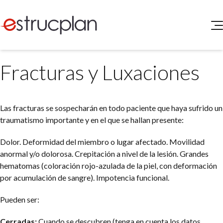
QUIENES SOMOS
Fracturas y Luxaciones
SERVICIOS
NOVEDADES
Higiene y Seguridad
INGRESAR
Medio Ambiente
Las fracturas se sospecharán en todo paciente que haya sufrido un
ELEG
Portal de Clientes
traumatismo importante y en el que se hallan presente:
Legislación
Buscador de Legislación
Dolor.
Deformidad del miembro o lugar afectado.
Movilidad
Matriz Premium
anormal y/o dolorosa.
Crepitación a nivel de la lesión.
Grandes
hematomas (coloración rojo-azulada de la piel, con deformación
Matriz Profesional
por acumulación de sangre).
Impotencia funcional.
Pueden ser:
Cerradas:
Cuando se descubren (tenga en cuenta los datos