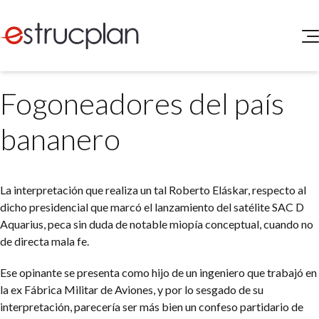
QUIENES SOMOS
Fogoneadores del país
SERVICIOS
NOVEDADES
Higiene y Seguridad
bananero
INGRESAR
Medio Ambiente
ELEG
Portal de Clientes
Legislación
La interpretación que realiza un tal Roberto Eláskar, respecto al
Buscador de Legislación
dicho presidencial que marcó el lanzamiento del satélite SAC D
Matriz Premium
Aquarius, peca sin duda de notable miopía conceptual, cuando no
de directa mala fe.
Matriz Profesional
Ese opinante se presenta como hijo de un ingeniero que trabajó en
la ex Fábrica Militar de Aviones, y por lo sesgado de su
interpretación, parecería ser más bien un confeso partidario de