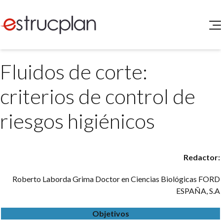
QUIENES SOMOS
Fluidos de corte:
SERVICIOS
NOVEDADES
Higiene y Seguridad
criterios de control de
INGRESAR
Medio Ambiente
ELEG
riesgos higiénicos
Portal de Clientes
Legislación
Buscador de Legislación
Matriz Premium
Redactor:
Matriz Profesional
Roberto Laborda Grima
Doctor en Ciencias Biológicas FORD
ESPAÑA, S.A
Objetivos