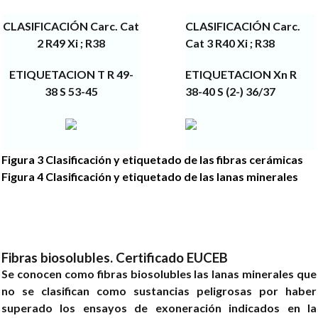
CLASIFICACIÓN
Carc. Cat
CLASIFICACIÓN
Carc.
2 R49
Xi ; R38
Cat 3 R40
Xi ; R38
ETIQUETACION
T
R 49-
ETIQUETACION
Xn
R
38
S 53-45
38-40
S (2-) 36/37
Figura 3 Clasificación y etiquetado de las fibras cerámicas
Figura 4 Clasificación y etiquetado de las lanas minerales
Fibras biosolubles. Certificado EUCEB
Se conocen como fibras biosolubles las lanas minerales que
no se clasifican como sustancias peligrosas por haber
superado los ensayos de exoneración indicados en la