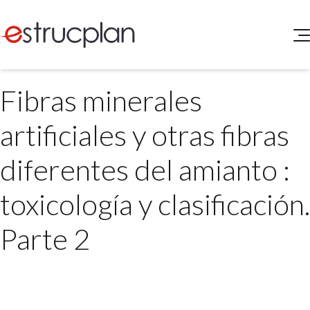
QUIENES SOMOS
Fibras minerales
SERVICIOS
NOVEDADES
Higiene y Seguridad
artificiales y otras fibras
INGRESAR
Medio Ambiente
ELEG
diferentes del amianto :
Portal de Clientes
Legislación
Buscador de Legislación
toxicología y clasificación.
Matriz Premium
Parte 2
Matriz Profesional