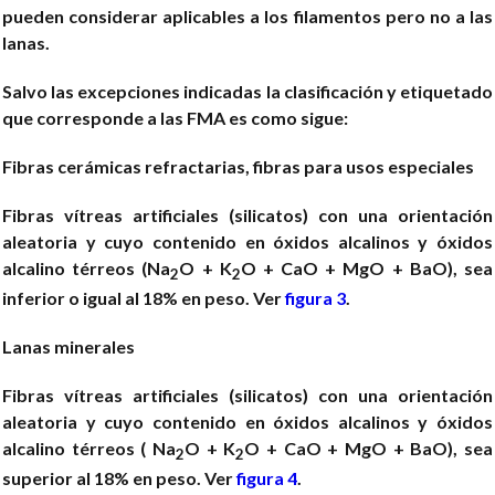
pueden considerar aplicables a los filamentos pero no a las
lanas.
Salvo las excepciones indicadas la clasificación y etiquetado
que corresponde a las FMA es como sigue:
Fibras cerámicas refractarias, fibras para usos especiales
Fibras vítreas artificiales (silicatos) con una orientación
aleatoria y cuyo contenido en óxidos alcalinos y óxidos
alcalino térreos (Na
O + K
O + CaO + MgO + BaO), sea
2
2
inferior o igual al 18% en peso. Ver
figura 3
.
Lanas minerales
Fibras vítreas artificiales (silicatos) con una orientación
aleatoria y cuyo contenido en óxidos alcalinos y óxidos
alcalino térreos ( Na
O + K
O + CaO + MgO + BaO), sea
2
2
superior al 18% en peso. Ver
figura 4
.