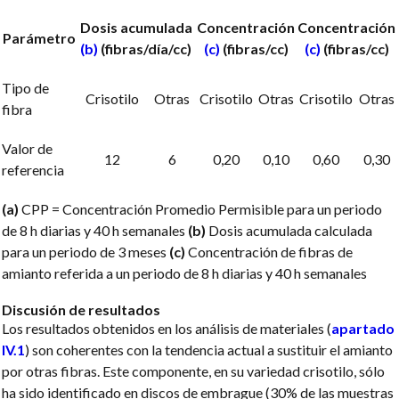
Dosis acumulada
Concentración
Concentración
Parámetro
(b)
(fibras/día/cc)
(c)
(fibras/cc)
(c)
(fibras/cc)
Tipo de
Crisotilo
Otras
Crisotilo
Otras
Crisotilo
Otras
fibra
Valor de
12
6
0,20
0,10
0,60
0,30
referencia
(a)
CPP = Concentración Promedio Permisible para un periodo
de 8 h diarias y 40 h semanales
(b)
Dosis acumulada calculada
para un periodo de 3 meses
(c)
Concentración de fibras de
amianto referida a un periodo de 8 h diarias y 40 h semanales
Discusión de resultados
Los resultados obtenidos en los análisis de materiales (
apartado
IV.1
) son coherentes con la tendencia actual a sustituir el amianto
por otras fibras. Este componente, en su variedad crisotilo, sólo
ha sido identificado en discos de embrague (30% de las muestras