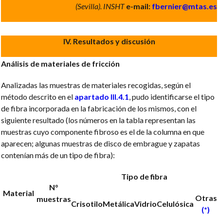
(Sevilla). INSHT
e-mail:
fbernier@mtas.es
IV. Resultados y discusión
Análisis de materiales de fricción
Analizadas las muestras de materiales recogidas, según el
método descrito en el
apartado III.4.1
, pudo identificarse el tipo
de fibra incorporada en la fabricación de los mismos, con el
siguiente resultado (los números en la tabla representan las
muestras cuyo componente fibroso es el de la columna en que
aparecen; algunas muestras de disco de embrague y zapatas
contenían más de un tipo de fibra):
Tipo de fibra
N°
Material
Otras
muestras
Crisotilo
Metálica
Vidrio
Celulósica
(*)