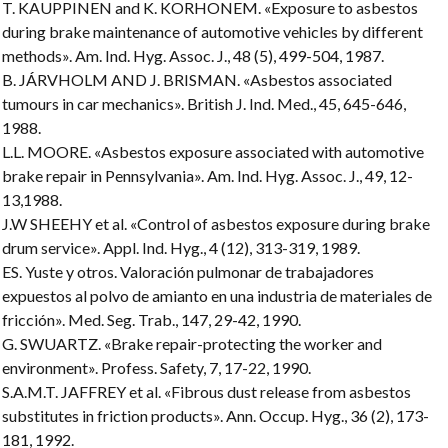
T. KAUPPINEN and K. KORHONEM. «Exposure to asbestos
during brake maintenance of automotive vehicles by different
methods». Am. Ind. Hyg. Assoc. J., 48 (5), 499-504, 1987.
B. JÁRVHOLM AND J. BRISMAN. «Asbestos associated
tumours in car mechanics». British J. Ind. Med., 45, 645-646,
1988.
L.L. MOORE. «Asbestos exposure associated with automotive
brake repair in Pennsylvania». Am. Ind. Hyg. Assoc. J., 49, 12-
13,1988.
J.W SHEEHY et al. «Control of asbestos exposure during brake
drum service». Appl. Ind. Hyg., 4 (12), 313-319, 1989.
ES. Yuste y otros. Valoración pulmonar de trabajadores
expuestos al polvo de amianto en una industria de materiales de
fricción». Med. Seg. Trab., 147, 29-42, 1990.
G. SWUARTZ. «Brake repair-protecting the worker and
environment». Profess. Safety, 7, 17-22, 1990.
S.A.M.T. JAFFREY et al. «Fibrous dust release from asbestos
substitutes in friction products». Ann. Occup. Hyg., 36 (2), 173-
181, 1992.