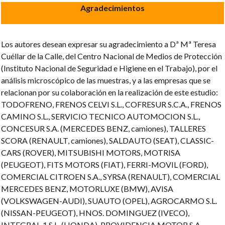
Agradecimientos
Los autores desean expresar su agradecimiento a Dª Mª Teresa
Cuéllar de la Calle, del Centro Nacional de Medios de Protección
(Instituto Nacional de Seguridad e Higiene en el Trabajo), por el
análisis microscópico de las muestras, y a las empresas que se
relacionan por su colaboración en la realización de este estudio:
TODOFRENO, FRENOS CELVI S.L., COFRESUR S.C.A., FRENOS
CAMINO S.L., SERVICIO TECNICO AUTOMOCION S.L.,
CONCESUR S.A. (MERCEDES BENZ, camiones), TALLERES
SCORA (RENAULT, camiones), SALDAUTO (SEAT), CLASSIC-
CARS (ROVER), MITSUBISHI MOTORS, MOTRISA
(PEUGEOT), FITS MOTORS (FIAT), FERRI-MOVIL (FORD),
COMERCIAL CITROEN S.A., SYRSA (RENAULT), COMERCIAL
MERCEDES BENZ, MOTORLUXE (BMW), AVISA
(VOLKSWAGEN-AUDI), SUAUTO (OPEL), AGROCARMO S.L.
(NISSAN-PEUGEOT), HNOS. DOMINGUEZ (IVECO),
INTEGRAL-1 S.L. (HONDA), PROVIDENCIA MOTOR S.A.