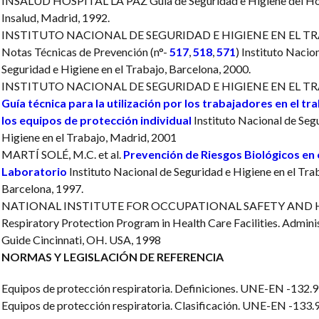
INSALUD HOSPITAL LA PAZ
Guía de Seguridad e Higiene del Ho
Insalud, Madrid, 1992.
INSTITUTO NACIONAL DE SEGURIDAD E HIGIENE EN EL T
Notas Técnicas de Prevención (n°-
517
,
518
,
571
)
Instituto Nacion
Seguridad e Higiene en el Trabajo, Barcelona, 2000.
INSTITUTO NACIONAL DE SEGURIDAD E HIGIENE EN EL T
Guía técnica para la utilización por los trabajadores en el tr
los equipos de protección individual
Instituto Nacional de Seg
Higiene en el Trabajo, Madrid, 2001
MARTÍ SOLÉ, M.C. et al.
Prevención de Riesgos Biológicos en 
Laboratorio
Instituto Nacional de Seguridad e Higiene en el Tra
Barcelona, 1997.
NATIONAL INSTITUTE FOR OCCUPATIONAL SAFETY AND
Respiratory Protection Program in Health Care Facilities.
Adminis
Guide Cincinnati, OH. USA, 1998
NORMAS Y LEGISLACIÓN DE REFERENCIA
Equipos de protección respiratoria. Definiciones. UNE-EN -132.
Equipos de protección respiratoria. Clasificación. UNE-EN -133.