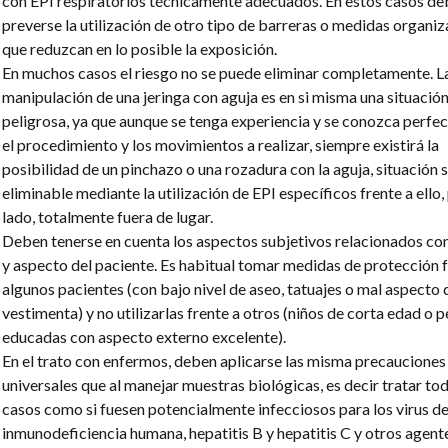
con EPI respiratorios técnicamente adecuados. En estos casos de
preverse la utilización de otro tipo de barreras o medidas organiz
que reduzcan en lo posible la exposición.
En muchos casos el riesgo no se puede eliminar completamente. L
manipulación de una jeringa con aguja es en si misma una situació
peligrosa, ya que aunque se tenga experiencia y se conozca perf
el procedimiento y los movimientos a realizar, siempre existirá la
posibilidad de un pinchazo o una rozadura con la aguja, situación 
eliminable mediante la utilización de EPI específicos frente a ello,
lado, totalmente fuera de lugar.
Deben tenerse en cuenta los aspectos subjetivos relacionados con
y aspecto del paciente. Es habitual tomar medidas de protección f
algunos pacientes (con bajo nivel de aseo, tatuajes o mal aspecto 
vestimenta) y no utilizarlas frente a otros (niños de corta edad o 
educadas con aspecto externo excelente).
En el trato con enfermos, deben aplicarse las misma precauciones
universales que al manejar muestras biológicas, es decir tratar to
casos como si fuesen potencialmente infecciosos para los virus d
inmunodeficiencia humana, hepatitis B y hepatitis C y otros agent