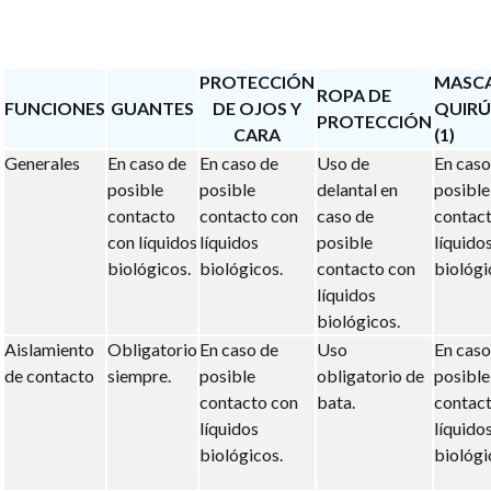
PROTECCIÓN
MASCA
ROPA DE
FUNCIONES
GUANTES
DE OJOS Y
QUIRÚ
PROTECCIÓN
CARA
(1)
Generales
En caso de
En caso de
Uso de
En caso
posible
posible
delantal en
posible
contacto
contacto con
caso de
contac
con líquidos
líquidos
posible
líquido
biológicos.
biológicos.
contacto con
biológi
líquidos
biológicos.
Aislamiento
Obligatorio
En caso de
Uso
En caso
de contacto
siempre.
posible
obligatorio de
posible
contacto con
bata.
contac
líquidos
líquido
biológicos.
biológi