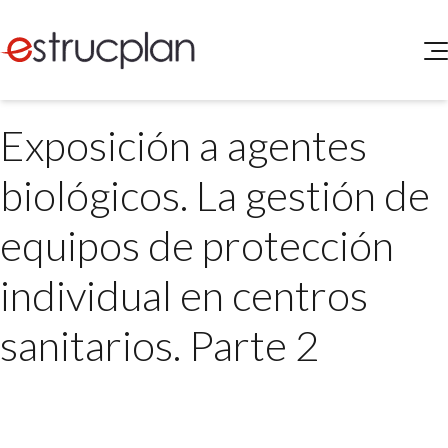
QUIENES SOMOS
Exposición a agentes
SERVICIOS
NOVEDADES
Higiene y Seguridad
biológicos. La gestión de
INGRESAR
Medio Ambiente
ELEG
equipos de protección
Portal de Clientes
Legislación
Buscador de Legislación
individual en centros
Matriz Premium
sanitarios. Parte 2
Matriz Profesional