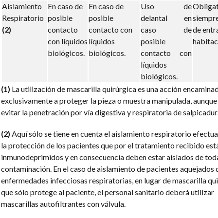
Aislamiento
En caso de
En caso de
Uso de
Obliga
Respiratorio
posible
posible
delantal en
siempre
(2)
contacto
contacto con
caso de
de entra
con líquidos
líquidos
posible
habitac
biológicos.
biológicos.
contacto con
líquidos
biológicos.
(1)
La utilización de mascarilla quirúrgica es una acción encamina
exclusivamente a proteger la pieza o muestra manipulada, aunqu
evitar la penetración por vía digestiva y respiratoria de salpicadur
(2)
Aquí sólo se tiene en cuenta el aislamiento respiratorio efectu
la protección de los pacientes que por el tratamiento recibido est
inmunodeprimidos y en consecuencia deben estar aislados de tod
contaminación. En el caso de aislamiento de pacientes aquejados 
enfermeda­des infecciosas respiratorias, en lugar de mascarilla qui
que sólo protege al paciente, el personal sanitario deberá utilizar
mascarillas autofiltrantes con válvula.