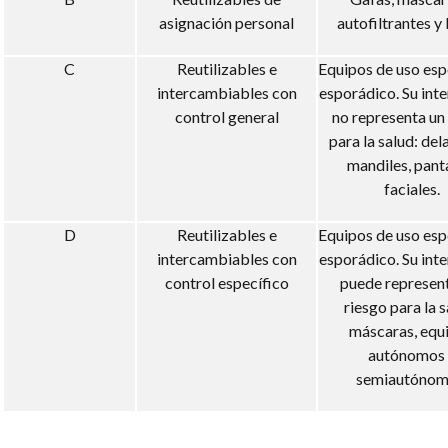
asignación personal
autofiltrantes y 
C
Reutilizables e
Equipos de uso esp
intercambiables con
esporádico. Su int
control general
no representa un
para la salud: del
mandiles, pant
faciales.
D
Reutilizables e
Equipos de uso esp
intercambiables con
esporádico. Su int
control específico
puede represent
riesgo para la s
máscaras, equ
autónomos 
semiautónom