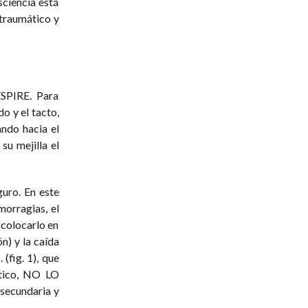
sciencia está
traumático y
ESPIRE. Para
do y el tacto,
ando hacia el
su mejilla el
guro. En este
morragias, el
 colocarlo en
n) y la caída
(fig. 1), que
ático, NO LO
 secundaria y