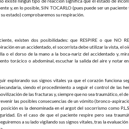
no existe ningún tipo de reacción significa que el estado de incon
ente y, en lo posible, SIN TOCARLO (pues puede ser un paciente 
n su estado) comprobaremos su respiración.
sciente, existen dos posibilidades: que RESPIRE o que NO R
ación en un accidentado, el socorrista debe utilizar la vista, el oí
lla o el dorso de la mano a la boca-nariz del accidentado y, mir
to torácico o abdominal, escuchar la salida del aire y notar en 
uir explorando sus signos vitales ya que el corazón funciona se
ecundaria, siendo el procedimiento a seguir el control de las he
movilización de las fracturas y, siempre que no sea traumático, el de
evenir las posibles consecuencias de un vómito (bronco-aspiració
a posición es la denominada en el argot del socorrismo como P.L.S. 
Seguridad. En el caso de que el paciente respire pero sea traum
emos a su lado vigilando sus signos vitales, tras la evaluación
a.