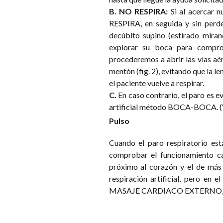
B. NO RESPIRA:
Si al acercar 
RESPIRA, en seguida y sin perd
decúbito supino (estirado miran
explorar su boca para comprob
procederemos a abrir las vías aé
mentón (fig. 2), evitando que la l
el paciente vuelve a respirar.
C.
En caso contrario, el paro es e
artificial método BOCA-BOCA. (Ver
Pulso
Cuando el paro respiratorio es
comprobar el funcionamiento ca
próximo al corazón y el de más 
respiración artificial, pero en
MASAJE CARDIACO EXTERNO, ac