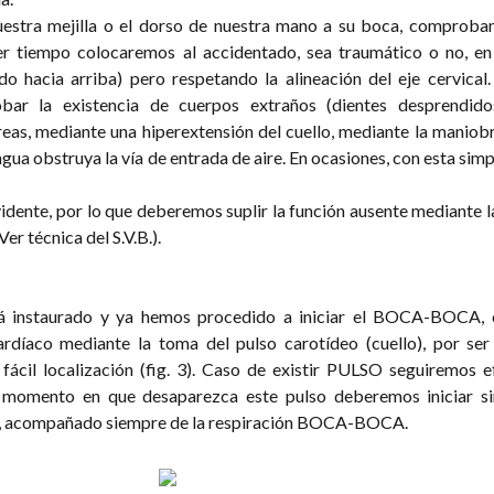
nuestra mejilla o el dorso de nuestra mano a su boca, compro
er tiempo colocaremos al accidentado, sea traumático o no, en
do hacia arriba) pero respetando la alineación del eje cervical
ar la existencia de cuerpos extraños (dientes desprendidos
reas, mediante una hiperextensión del cuello, mediante la maniob
engua obstruya la vía de entrada de aire. En ocasiones, con esta sim
vidente, por lo que deberemos suplir la función ausente mediante l
 técnica del S.V.B.).
tá instaurado y ya hemos procedido a iniciar el BOCA-BOCA, 
rdíaco mediante la toma del pulso carotídeo (cuello), por ser
fácil localización (fig. 3). Caso de existir PULSO seguiremos e
 el momento en que desaparezca este pulso deberemos iniciar s
ompañado siempre de la respiración BOCA-BOCA.