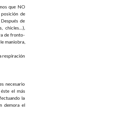
bamos que NO
 posición de
. Después de
, chicles…),
ra de fronto-
ple maniobra,
a respiración
es necesario
 éste el más
fectuando la
in demora el