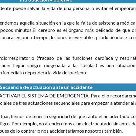
idente puede salvar la vida de una persona o evitar el empeoram
os aquella situación en la que la falta de asistencia médica 
pocos minutos.El cerebro es el órgano más delicado de que di
ionará, en poco tiempo, lesiones irreversibles produciéndose la 
diorrespiratorio (fracaso de las funciones cardíaca y respirat
hacer llegar sangre oxigenada a las células) es una situaci
o inmediato dependerá la vida del paciente
Secuencia de actuación ante un accidente
s ACTIVAR EL SISTEMA DE EMERGENCIA. Para ello recordaremos
niciales de tres actuaciones secuenciales para empezar a atender al
tuar, hemos de tener la seguridad de que tanto el accidentado c
igro. Por ejemplo, no atenderemos a un electrocutado sin antes d
 pues de lo contrario nos accidentaríamos nosotros también.