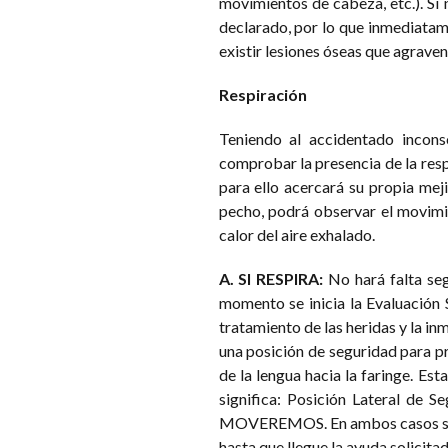
movimientos de cabeza, etc.). Si 
declarado, por lo que inmediatam
existir lesiones óseas que agrave
Respiración
Teniendo al accidentado incon
comprobar la presencia de la respir
para ello acercará su propia meji
pecho, podrá observar el movimien
calor del aire exhalado.
A. SI RESPIRA:
No hará falta seg
momento se inicia la Evaluación S
tratamiento de las heridas y la in
una posición de seguridad para pr
de la lengua hacia la faringe. Est
significa: Posición Lateral de 
MOVEREMOS. En ambos casos seguir
hasta que llegue la ayuda solicitad