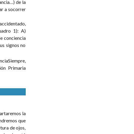
ancia…) de la
ar a socorrer
ccidentado,
uadro 1): A)
de conciencia
sus signos no
enciaSiempre,
ión Primaria
cartaremos la
endremos que
tura de ojos,