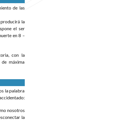
iento de las
producirá la
spone el ser
muerte en 8 –
oria, con la
ón de máxima
 la palabra
 accidentado:
omo nosotros
esconectar la