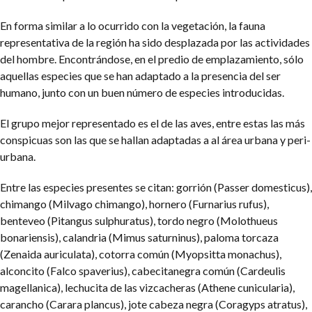
En forma similar a lo ocurrido con la vegetación, la fauna
representativa de la región ha sido desplazada por las actividades
del hombre. Encontrándose, en el predio de emplazamiento, sólo
aquellas especies que se han adaptado a la presencia del ser
humano, junto con un buen número de especies introducidas.
El grupo mejor representado es el de las aves, entre estas las más
conspicuas son las que se hallan adaptadas a al área urbana y peri-
urbana.
Entre las especies presentes se citan: gorrión (Passer domesticus),
chimango (Milvago chimango), hornero (Furnarius rufus),
benteveo (Pitangus sulphuratus), tordo negro (Molothueus
bonariensis), calandria (Mimus saturninus), paloma torcaza
(Zenaida auriculata), cotorra común (Myopsitta monachus),
alconcito (Falco spaverius), cabecitanegra común (Cardeulis
magellanica), lechucita de las vizcacheras (Athene cunicularia),
carancho (Carara plancus), jote cabeza negra (Coragyps atratus),