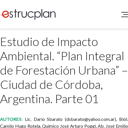
QUIENES SOMOS
Estudio de Impacto
SERVICIOS
NOVEDADES
Higiene y Seguridad
Ambiental. “Plan Integral
INGRESAR
Medio Ambiente
ELEG
de Forestación Urbana” –
Portal de Clientes
Legislación
Buscador de Legislación
Ciudad de Córdoba,
Matriz Premium
Argentina. Parte 01
Matriz Profesional
AUTORES:
Lic. Darío Sbarato (
dsbarato@yahoo.com.ar
), Biól
Camilo Hugo Rotela, Químico José Arturo Poggi, Ab. José Emilio