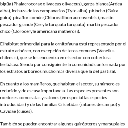
bigüa (Phalacrocorax olivaceus olivaceus), garza blanca(Ardea
alba), lechuza de los campanarios (Tyto alba), pirincho (Guira
guira), picaflor común (Chlorostilbon aureoventris), martín
pescador grande (Ceryle torquata torquata), martín pescador
chico (Cloroceryle americana matherosi).
El hábitat primordial para la ornitofauna está representado por el
estrato arbóreo, con excepción de teros comunes (Vanellus
chilensis), que se los encuentra en el sector con cobertura
herbácea. Siendo por consiguiente la comunidad conformada por
los estratos arbóreos mucho más diversa que la del pastizal.
En cuanto a los mamíferos, que habitan el sector, su número es
reducido y de escasa importancia. Las especies presentes son
roedores como ratas y ratones (en especial las especies
introducidas) y de las familias Cricetidas (ratones de campo) y
Cavidae (cuises).
También se pueden encontrar algunos quirópteros y marsupiales