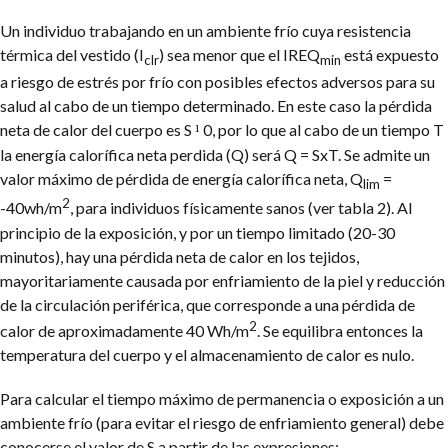
Un individuo trabajando en un ambiente frío cuya resistencia
térmica del vestido (I
) sea menor que el IREQ
está expuesto
clr
min
a riesgo de estrés por frío con posibles efectos adversos para su
salud al cabo de un tiempo determinado. En este caso la pérdida
neta de calor del cuerpo es S
0, por lo que al cabo de un tiempo T
¹
la energía calorífica neta perdida (Q) será Q = SxT. Se admite un
valor máximo de pérdida de energía calorífica neta, Q
=
lim
2
-40wh/m
, para individuos físicamente sanos (ver tabla 2). Al
principio de la exposición, y por un tiempo limitado (20-30
minutos), hay una pérdida neta de calor en los tejidos,
mayoritariamente causada por enfriamiento de la piel y reducción
de la circulación periférica, que corresponde a una pérdida de
2
calor de aproximadamente 40 Wh/m
. Se equilibra entonces la
temperatura del cuerpo y el almacenamiento de calor es nulo.
Para calcular el tiempo máximo de permanencia o exposición a un
ambiente frío (para evitar el riesgo de enfriamiento general) debe
conocerse el valor de S a partir de las expresiones: