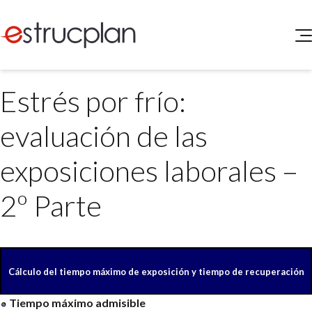
QUIENES SOMOS
Estrés por frío:
SERVICIOS
NOVEDADES
Higiene y Seguridad
evaluación de las
INGRESAR
Medio Ambiente
ELEG
exposiciones laborales –
Portal de Clientes
Legislación
Buscador de Legislación
2º Parte
Matriz Premium
Matriz Profesional
Cálculo del tiempo máximo de exposición y tiempo de recuperación
Tiempo máximo admisible