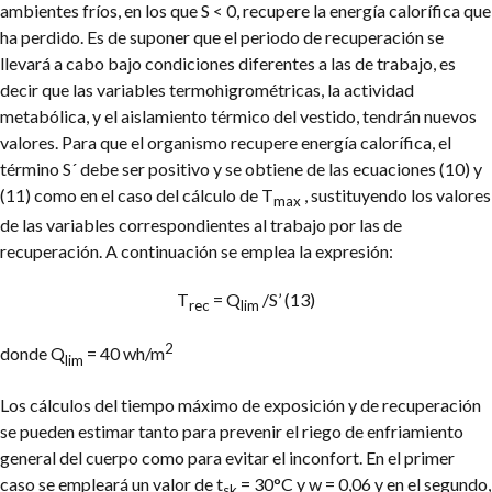
ambientes fríos, en los que S < 0, recupere la energía calorífica que
ha perdido. Es de suponer que el periodo de recuperación se
llevará a cabo bajo condiciones diferentes a las de trabajo, es
decir que las variables termohigrométricas, la actividad
metabólica, y el aislamiento térmico del vestido, tendrán nuevos
valores. Para que el organismo recupere energía calorífica, el
término S´ debe ser positivo y se obtiene de las ecuaciones (10) y
(11) como en el caso del cálculo de T
, sustituyendo los valores
max
de las variables correspondientes al trabajo por las de
recuperación. A continuación se emplea la expresión:
T
= Q
/S’ (13)
rec
lim
2
donde Q
= 40 wh/m
lim
Los cálculos del tiempo máximo de exposición y de recuperación
se pueden estimar tanto para prevenir el riego de enfriamiento
general del cuerpo como para evitar el inconfort. En el primer
caso se empleará un valor de t
= 30°C y w = 0,06 y en el segundo,
sk