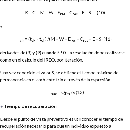
R + C = M – W – E
– C
– E – S …. (10)
res
res
y
I
= (t
– t
) /(M – W – E
– C
– E – S) (11)
clr
sk
cl
res
res
derivadas de (8) y (9) cuando S
0. La resolución debe realizarse
¹
como en el cálculo del IREQ, por iteración.
Una vez conocido el valor S, se obtiene el tiempo máximo de
permanencia en el ambiente frío a través de la expresión:
T
= Q
/S (12)
max
lim
Tiempo de recuperación
Desde el punto de vista preventivo es útil conocer el tiempo de
recuperación necesario para que un individuo expuesto a