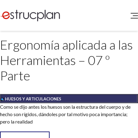
QUIENES SOMOS
Ergonomía aplicada a las
SERVICIOS
NOVEDADES
Higiene y Seguridad
Herramientas – 07 º
INGRESAR
Medio Ambiente
ELEG
Parte
Portal de Clientes
Legislación
Buscador de Legislación
Matriz Premium
HUESOS Y ARTICULACIONES
Matriz Profesional
Como se dijo antes los huesos son la estructura del cuerpo y de
hecho son rígidos, dándoles por tal motivo poca importancia;
pero la realidad