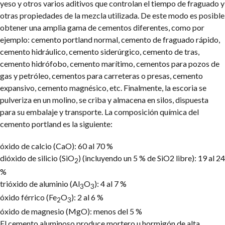
yeso y otros varios aditivos que controlan el tiempo de fraguado y
otras propiedades de la mezcla utilizada. De este modo es posible
obtener una amplia gama de cementos diferentes, como por
ejemplo: cemento portland normal, cemento de fraguado rápido,
cemento hidráulico, cemento siderúrgico, cemento de tras,
cemento hidrófobo, cemento marítimo, cementos para pozos de
gas y petróleo, cementos para carreteras o presas, cemento
expansivo, cemento magnésico, etc. Finalmente, la escoria se
pulveriza en un molino, se criba y almacena en silos, dispuesta
para su embalaje y transporte. La composición química del
cemento portland es la siguiente:
óxido de calcio (CaO): 60 al 70 %
dióxido de silicio (SiO
) (incluyendo un 5 % de SiO2 libre): 19 al 24
2
%
trióxido de aluminio (Al
O
): 4 al 7 %
3
3
óxido férrico (Fe
O
): 2 al 6 %
2
3
óxido de magnesio (MgO): menos del 5 %
El cemento aluminoso produce mortero u hormigón de alta