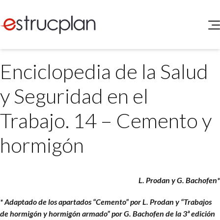
QUIENES SOMOS
Enciclopedia de la Salud
SERVICIOS
NOVEDADES
Higiene y Seguridad
y Seguridad en el
INGRESAR
Medio Ambiente
ELEG
Trabajo. 14 – Cemento y
Portal de Clientes
Legislación
Buscador de Legislación
hormigón
Matriz Premium
Matriz Profesional
L. Prodan y G. Bachofen*
* Adaptado de los apartados “Cemento” por L. Prodan y “Trabajos
de hormigón y hormigón armado” por G. Bachofen de la 3ª edición