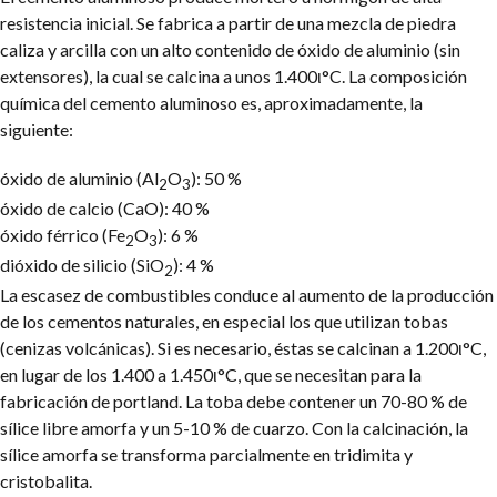
resistencia inicial. Se fabrica a partir de una mezcla de piedra
caliza y arcilla con un alto contenido de óxido de aluminio (sin
extensores), la cual se calcina a unos 1.400ι°C. La composición
química del cemento aluminoso es, aproximadamente, la
siguiente:
óxido de aluminio (Al
O
): 50 %
2
3
óxido de calcio (CaO): 40 %
óxido férrico (Fe
O
): 6 %
2
3
dióxido de silicio (SiO
): 4 %
2
La escasez de combustibles conduce al aumento de la producción
de los cementos naturales, en especial los que utilizan tobas
(cenizas volcánicas). Si es necesario, éstas se calcinan a 1.200ι°C,
en lugar de los 1.400 a 1.450ι°C, que se necesitan para la
fabricación de portland. La toba debe contener un 70-80 % de
sílice libre amorfa y un 5-10 % de cuarzo. Con la calcinación, la
sílice amorfa se transforma parcialmente en tridimita y
cristobalita.