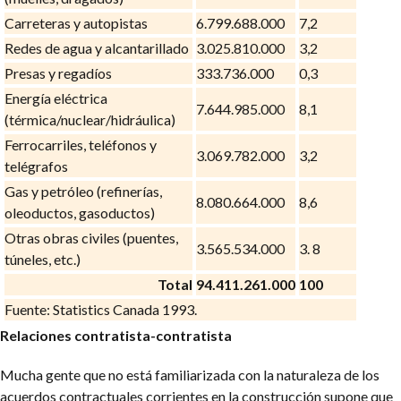
Carreteras y autopistas
6.799.688.000
7,2
Redes de agua y alcantarillado
3.025.810.000
3,2
Presas y regadíos
333.736.000
0,3
Energía eléctrica
7.644.985.000
8,1
(térmica/nuclear/hidráulica)
Ferrocarriles, teléfonos y
3.069.782.000
3,2
telégrafos
Gas y petróleo (refinerías,
8.080.664.000
8,6
oleoductos, gasoductos)
Otras obras civiles (puentes,
3.565.534.000
3. 8
túneles, etc.)
Total
94.411.261.000
100
Fuente: Statistics Canada 1993.
Relaciones contratista-contratista
Mucha gente que no está familiarizada con la naturaleza de los
acuerdos contractuales corrientes en la construcción supone que