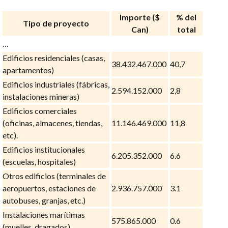
Importe ($
% del
Tipo de proyecto
Can)
total
…
Edificios residenciales (casas,
38.432.467.000
40,7
apartamentos)
Edificios industriales (fábricas,
2.594.152.000
2,8
instalaciones mineras)
Edificios comerciales
(oficinas, almacenes, tiendas,
11.146.469.000
11,8
etc).
Edificios institucionales
6.205.352.000
6.6
(escuelas, hospitales)
Otros edificios (terminales de
aeropuertos, estaciones de
2.936.757.000
3.1
autobuses, granjas, etc.)
Instalaciones marítimas
575.865.000
0.6
(muelles, dragados)