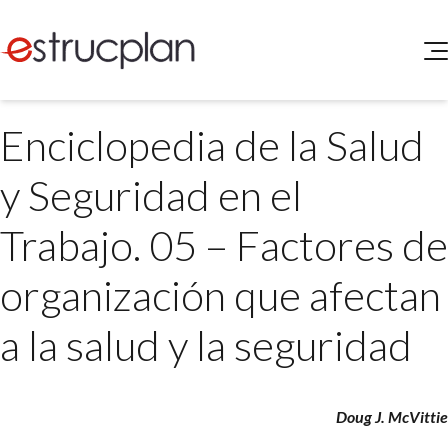
QUIENES SOMOS
Enciclopedia de la Salud
SERVICIOS
NOVEDADES
Higiene y Seguridad
y Seguridad en el
INGRESAR
Medio Ambiente
ELEG
Trabajo. 05 – Factores de
Portal de Clientes
Legislación
Buscador de Legislación
organización que afectan
Matriz Premium
a la salud y la seguridad
Matriz Profesional
Doug J. McVittie