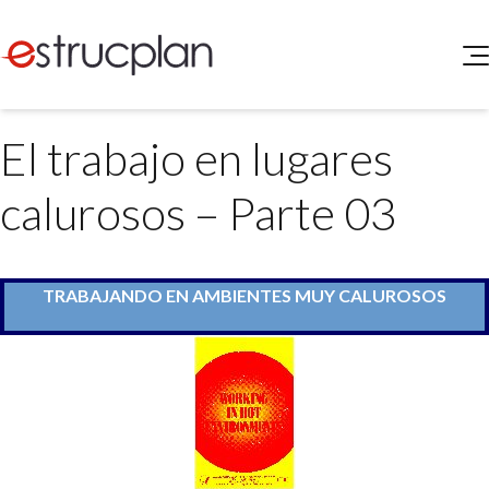
QUIENES SOMOS
El trabajo en lugares
SERVICIOS
NOVEDADES
Higiene y Seguridad
calurosos – Parte 03
INGRESAR
Medio Ambiente
ELEG
Portal de Clientes
Legislación
Buscador de Legislación
TRABAJANDO EN AMBIENTES MUY CALUROSOS
Matriz Premium
Matriz Profesional