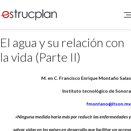
QUIENES SOMOS
El agua y su relación con
SERVICIOS
NOVEDADES
Higiene y Seguridad
la vida (Parte II)
INGRESAR
Medio Ambiente
ELEG
Portal de Clientes
Legislación
M. en C. Francisco Enrique Montaño Salas
Buscador de Legislación
Matriz Premium
Instituto tecnológico de Sonora
Matriz Profesional
fmontano@itson.mx
«Ninguna medida haría más por reducir las enfermedades y
salvar vidas en los países en desarrollo que facilitar un acceso