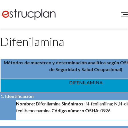
QUIENES SOMOS
Difenilamina
SERVICIOS
NOVEDADES
Higiene y Seguridad
INGRESAR
Medio Ambiente
Métodos de muestreo y determinación analítica según
OSH
ELEG
Portal de Clientes
de Seguridad y Salud Ocupacional)
Legislación
Buscador de Legislación
DIFENILAMINA
Matriz Premium
1. Identificación
Matriz Profesional
Nombre:
Difenilamina
Sinónimos:
N-fenilanilina; N,N-di
fenilbencenamina
Código número OSHA:
0926