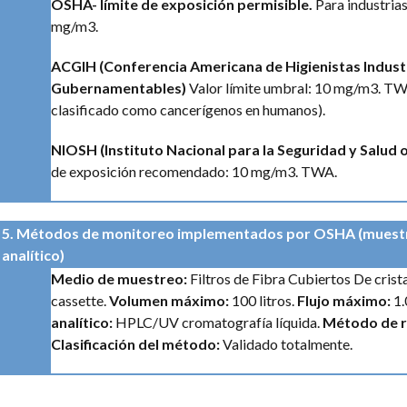
OSHA- límite de exposición permisible.
Para industrias
mg/m3.
ACGIH (Conferencia Americana de Higienistas Indust
Gubernamentables)
Valor límite umbral: 10 mg/m3. T
clasificado como cancerígenos en humanos).
NIOSH (Instituto Nacional para la Seguridad y Salud 
de exposición recomendado: 10 mg/m3. TWA.
5. Métodos de monitoreo implementados por OSHA (muest
analítico)
Medio de muestreo:
Filtros de Fibra Cubiertos De crist
cassette.
Volumen máximo:
100 litros.
Flujo máximo:
1.
analítico:
HPLC/UV cromatografía líquida.
Método de r
Clasificación del método:
Validado totalmente.