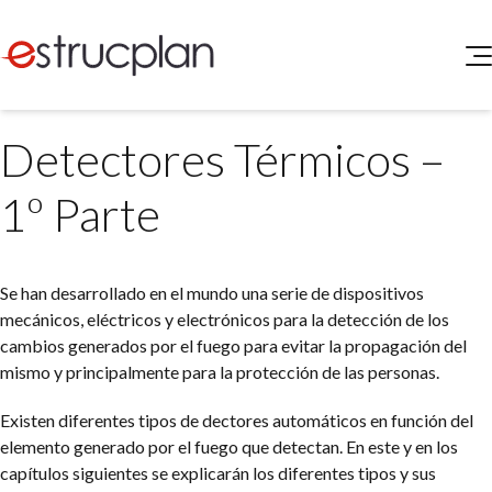
QUIENES SOMOS
Detectores Térmicos –
SERVICIOS
NOVEDADES
Higiene y Seguridad
1º Parte
INGRESAR
Medio Ambiente
ELEG
Portal de Clientes
Legislación
Se han desarrollado en el mundo una serie de dispositivos
Buscador de Legislación
mecánicos, eléctricos y electrónicos para la detección de los
Matriz Premium
cambios generados por el fuego para evitar la propagación del
mismo y principalmente para la protección de las personas.
Matriz Profesional
Existen diferentes tipos de dectores automáticos en función del
elemento generado por el fuego que detectan. En este y en los
capítulos siguientes se explicarán los diferentes tipos y sus