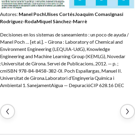
Autores:
Manel Poch
Ulises Cortés
Joaquim Comas
Ignasi
Rodriguez-Roda
Miquel Sànchez-Marrè
Decisiones en los sistemas de saneamiento : un poco de ayuda /
Manel Poch … [et al.]. – Girona : Laboratory of Chemical and
Environment Engineering (LEQUIA-UdG), Knowledge
Engineering and Machine Learning Group (KEMLG), Novedar
:
Universitat de Girona. Servei de Publicacions, 2012.
— p. ;
cm
ISBN 978-84-8458-382-0
I. Poch Espallargas, Manuel II.
Universitat de Girona.
Laboratori d’Enginyeria Química i
Ambiental 1. Sanejament
Aigua — Depuració
CIP 628.16 DEC