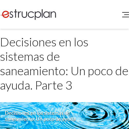
QUIENES SOMOS
Decisiones en los
SERVICIOS
NOVEDADES
Higiene y Seguridad
sistemas de
INGRESAR
Medio Ambiente
ELEG
saneamiento: Un poco de
Portal de Clientes
Legislación
Buscador de Legislación
ayuda. Parte 3
Matriz Premium
Matriz Profesional