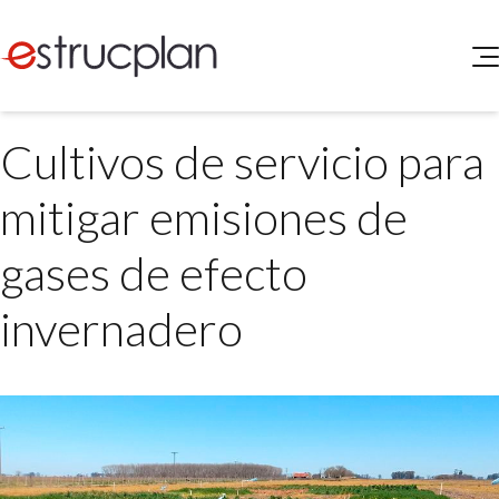
QUIENES SOMOS
Cultivos de servicio para
SERVICIOS
NOVEDADES
Higiene y Seguridad
mitigar emisiones de
INGRESAR
Medio Ambiente
ELEG
gases de efecto
Portal de Clientes
Legislación
Buscador de Legislación
invernadero
Matriz Premium
Matriz Profesional