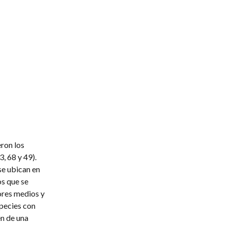
ron los
, 68 y 49).
se ubican en
os que se
tores medios y
species con
en de una