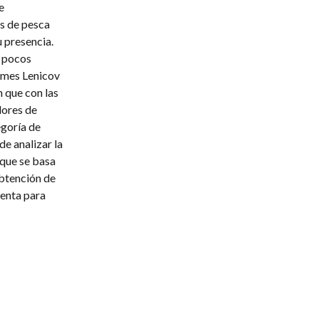
e
es de pesca
 presencia.
s pocos
emes Lenicov
 que con las
dores de
egoría de
e analizar la
nque se basa
obtención de
ienta para