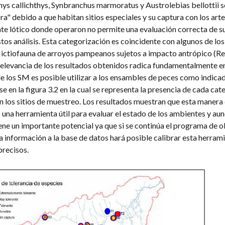
hys callichthys, Synbranchus marmoratus y Austrolebias bellottii s
" debido a que habitan sitios especiales y su captura con los art
nte lótico donde operaron no permite una evaluación correcta de su
tos análisis. Esta categorización es coincidente con algunos de lo
a ictiofauna de arroyos pampeanos sujetos a impacto antrópico (R
relevancia de los resultados obtenidos radica fundamentalmente en
de los SM es posible utilizar a los ensambles de peces como indica
e en la figura 3.2 en la cual se representa la presencia de cada cat
 los sitios de muestreo. Los resultados muestran que esta manera d
 una herramienta útil para evaluar el estado de los ambientes y au
iene un importante potencial ya que si se continúa el programa de 
a información a la base de datos hará posible calibrar esta herram
precisos.