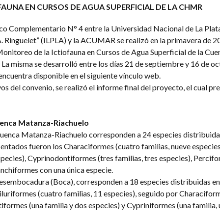
OFAUNA EN CURSOS DE AGUA SUPERFICIAL DE LA CHMR
co Complementario N° 4 entre la Universidad Nacional de La Plata,
 A. Ringuelet” (ILPLA) y la ACUMAR se realizó en la primavera de 2
nitoreo de la Ictiofauna en Cursos de Agua Superficial de la Cue
La misma se desarrolló entre los días 21 de septiembre y 16 de o
encuentra disponible en el siguiente vínculo web.
 del convenio, se realizó el informe final del proyecto, el cual pre
Cuenca Matanza-Riachuelo
Cuenca Matanza-Riachuelo corresponden a 24 especies distribuida
sentados fueron los Characiformes (cuatro familias, nueve especies
especies), Cyprinodontiformes (tres familias, tres especies), Percif
anchiformes con una única especie.
esembocadura (Boca), corresponden a 18 especies distribuidas en 
iluriformes (cuatro familias, 11 especies), seguido por Characifor
iformes (una familia y dos especies) y Cypriniformes (una familia, 