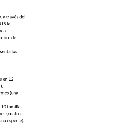
 a través del
015 la
nca
ctubre de
senta los
s en 12
),
ormes (una
10 familias.
mes (cuatro
una especie).