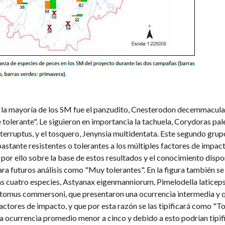
 la mayoría de los SM fue el panzudito, Cnesterodon decemmaculat
olerante". Le siguieron en importancia la tachuela, Corydoras pale
terruptus, y el tosquero, Jenynsia multidentata. Este segundo grup
stante resistentes o tolerantes a los múltiples factores de impact
por ello sobre la base de estos resultados y el conocimiento dispo
para futuros análisis como "Muy tolerantes". En la figura también se
s cuatro especies, Astyanax eigenmanniorum, Pimelodella laticeps
tomus commersoni, que presentaron una ocurrencia intermedia y q
tores de impacto, y que por esta razón se las tipificará como "Tol
na ocurrencia promedio menor a cinco y debido a esto podrían tipi