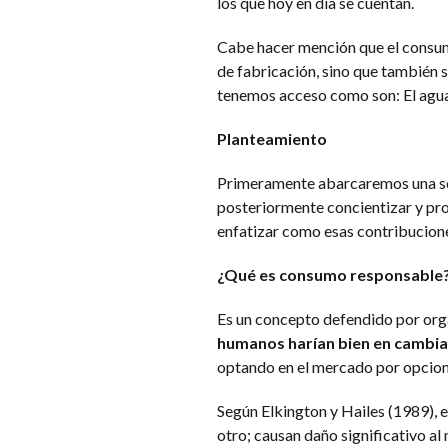
los que hoy en día se cuentan.
Cabe hacer mención que el consum
de fabricación, sino que también s
tenemos acceso como son: El agua 
Planteamiento
Primeramente abarcaremos una ser
posteriormente concientizar y pr
enfatizar como esas contribuciones
¿Qué es consumo responsable
Es un concepto defendido por orga
humanos harían bien en cambia
optando en el mercado por opcione
Según Elkington y Hailes (1989), e
otro; causan daño significativo a