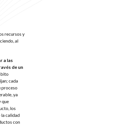
os recursos y
ciendo, al
r a las
ravés de un
mbito
ijan; cada
u proceso
rable, ya
y que
ucto, los
 la calidad
ductos con