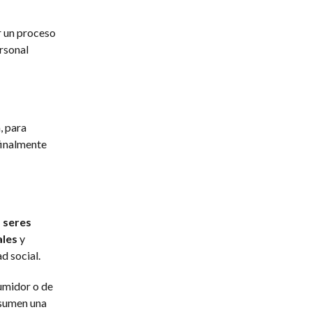
r un proceso
ersonal
, para
finalmente
s seres
ales
y
d social.
sumidor o de
nsumen una