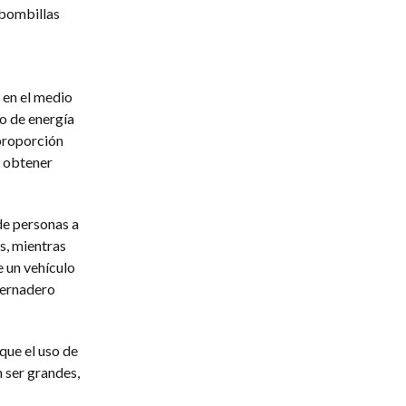
 bombillas
 en el medio
ro de energía
 proporción
s obtener
de personas a
s, mientras
e un vehículo
vernadero
que el uso de
 ser grandes,