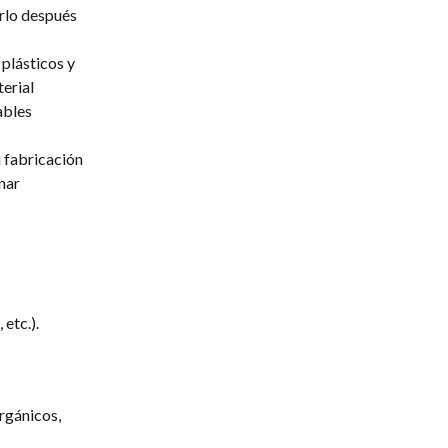
arlo después
 plásticos y
erial
ables
 fabricación
nar
etc.).
rgánicos,