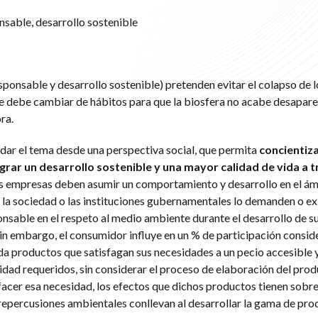
able, desarrollo sostenible
onsable y desarrollo sostenible) pretenden evitar el colapso de l
e debe cambiar de hábitos para que la biosfera no acabe desapare
ra.
rdar el tema desde una perspectiva social, que permita
concientiza
rar un desarrollo sostenible y una mayor calidad de vida a t
las empresas deben asumir un comportamiento y desarrollo en el á
e la sociedad o las instituciones gubernamentales lo demanden o ex
sable en el respeto al medio ambiente durante el desarrollo de s
n embargo, el consumidor influye en un % de participación conside
a productos que satisfagan sus necesidades a un pecio accesible 
dad requeridos, sin considerar el proceso de elaboración del prod
sfacer esa necesidad, los efectos que dichos productos tienen sobre
epercusiones ambientales conllevan al desarrollar la gama de pro