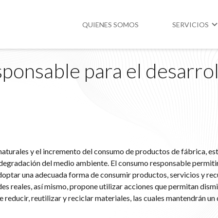
QUIENES SOMOS
SERVICIOS
onsable para el desarrol
Higiene y Segur
Medio Ambient
Legislación
naturales y el incremento del consumo de productos de fábrica, es
egradación del medio ambiente. El consumo responsable permitir
doptar una adecuada forma de consumir productos, servicios y rec
es reales, así mismo, propone utilizar acciones que permitan dismi
reducir, reutilizar y reciclar materiales, las cuales mantendrán un 