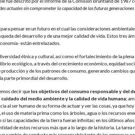
ble fue descrito por el Informe de la Comisión Bruntland de 1987
ades actuales sin comprometer la capacidad de las futuras generaciones 
para pensar en un futuro en el cual las consideraciones ambientales
queda del desarrollo y de una mejor calidad de vida. Estos tres ámb
economía- están entrelazados.
 diversidad étnica y cultural, así como el fortalecimiento de la plena
librio ecológico, a través del crecimiento económico, equidad soci
 producción y de los patrones de consumo, generando cambios qu
la parte primordial del desarrollo.
demos decir que
los objetivos del consumo responsable y del d
l cuidado del medio ambiente y la calidad de vida humana
; a
a al ser humano de su forma de actuar y ver las cosas, ya que hoy 
, el uso de materia prima como los árboles, agua o los recursos en
i las capacidades de la tierra fueran infinitas; en los últimos año
dad de estos recursos más que a lo largo de la historia. La tarea no
n un cambio de conducta más responsable tanto de las empresas c