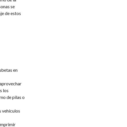
sonas se
je de estos
cubetas en
y aprovechar
s los
mo de pilas o
s vehículos
 imprimir