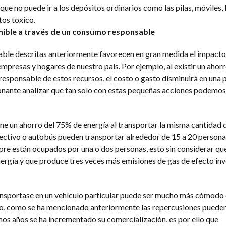
 que no puede ir a los depósitos ordinarios como las pilas, móviles,
os toxico.
nible a través de un consumo responsable
ble descritas anteriormente favorecen en gran medida el impacto
mpresas y hogares de nuestro país. Por ejemplo, al existir un ahor
responsable de estos recursos, el costo o gasto disminuirá en una
onante analizar que tan solo con estas pequeñas acciones podemo
one un ahorro del 75% de energía al transportar la misma cantidad 
olectivo o autobús pueden transportar alrededor de 15 a 20 persona
pre están ocupados por una o dos personas, esto sin considerar qu
ergía y que produce tres veces más emisiones de gas de efecto in
ansportase en un vehículo particular puede ser mucho más cómodo 
go, como se ha mencionado anteriormente las repercusiones pueden
imos años se ha incrementado su comercialización, es por ello que