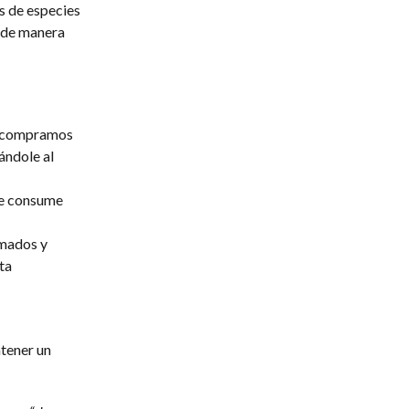
s de especies
 de manera
ue compramos
ándole al
 se consume
rmados y
ta
ntener un