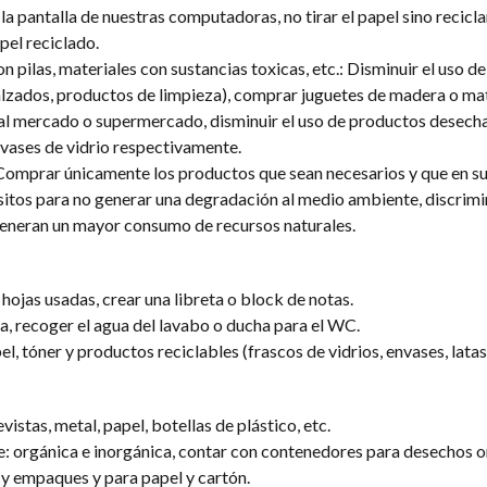
a pantalla de nuestras computadoras, no tirar el papel sino recicl
apel reciclado.
on pilas, materiales con sustancias toxicas, etc.: Disminuir el uso de
alzados, productos de limpieza), comprar juguetes de madera o mat
la al mercado o supermercado, disminuir el uso de productos desech
nvases de vidrio respectivamente.
Comprar únicamente los productos que sean necesarios y que en su
sitos para no generar una degradación al medio ambiente, discrimi
generan un mayor consumo de recursos naturales.
 hojas usadas, crear una libreta o block de notas.
ia, recoger el agua del lavabo o ducha para el WC.
l, tóner y productos reciclables (frascos de vidrios, envases, latas, 
evistas, metal, papel, botellas de plástico, etc.
e: orgánica e inorgánica, contar con contenedores para desechos o
s y empaques y para papel y cartón.