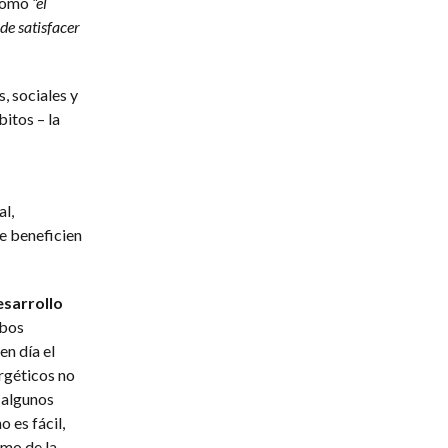
 como
“el
de satisfacer
, sociales y
itos – la
al,
e beneficien
esarrollo
mbos
en día el
ergéticos no
s algunos
 es fácil,
omo de la