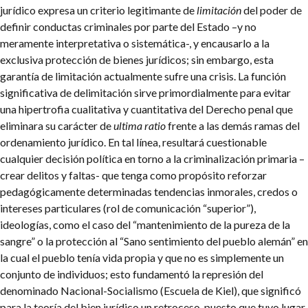
jurídico expresa un criterio legitimante de
limitación
del poder de
definir conductas criminales por parte del Estado –y no
meramente interpretativa o sistemática-, y encausarlo a la
exclusiva protección de bienes jurídicos; sin embargo, esta
garantía de limitación actualmente sufre una crisis. La función
significativa de delimitación sirve primordialmente para evitar
una hipertrofia cualitativa y cuantitativa del Derecho penal que
eliminara su carácter de
ultima ratio
frente a las demás ramas del
ordenamiento jurídico. En tal línea, resultará cuestionable
cualquier decisión política en torno a la criminalización primaria –
crear delitos y faltas- que tenga como propósito reforzar
pedagógicamente determinadas tendencias inmorales, credos o
intereses particulares (rol de comunicación “superior”),
ideologías, como el caso del “mantenimiento de la pureza de la
sangre” o la protección al “Sano sentimiento del pueblo alemán” en
la cual el pueblo tenía vida propia y que no es simplemente un
conjunto de individuos; esto fundamentó la represión del
denominado Nacional-Socialismo (Escuela de Kiel), que significó
para la teoría del bien jurídico un retroceso, puesto que tuvo lugar