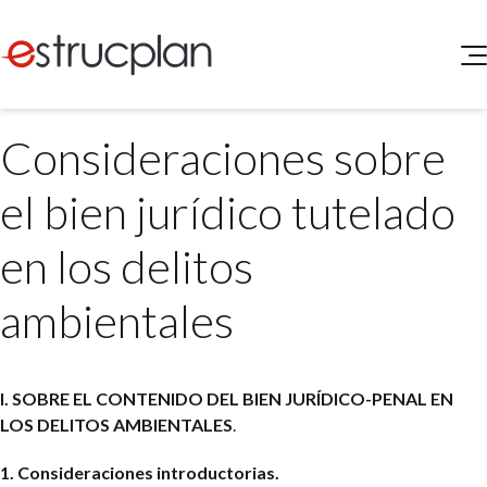
QUIENES SOMOS
Consideraciones sobre
SERVICIOS
NOVEDADES
Higiene y Seguridad
el bien jurídico tutelado
INGRESAR
Medio Ambiente
ELEG
en los delitos
Portal de Clientes
Legislación
Buscador de Legislación
ambientales
Matriz Premium
Matriz Profesional
I. SOBRE EL CONTENIDO DEL BIEN JURÍDICO-PENAL EN
LOS DELITOS AMBIENTALES
.
1. Consideraciones introductorias.