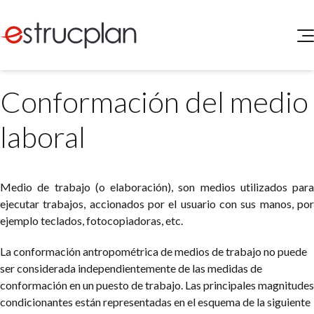
QUIENES SOMOS
Conformación del medio
SERVICIOS
NOVEDADES
Higiene y Seguridad
laboral
INGRESAR
Medio Ambiente
ELEG
Portal de Clientes
Legislación
Medio de trabajo (o elaboración), son medios utilizados para
Buscador de Legislación
ejecutar trabajos, accionados por el usuario con sus manos, por
Matriz Premium
ejemplo teclados, fotocopiadoras, etc.
Matriz Profesional
La conformación antropométrica de medios de trabajo no puede
ser considerada independientemente de las medidas de
conformación en un puesto de trabajo. Las principales magnitudes
condicionantes están representadas en el esquema de la siguiente