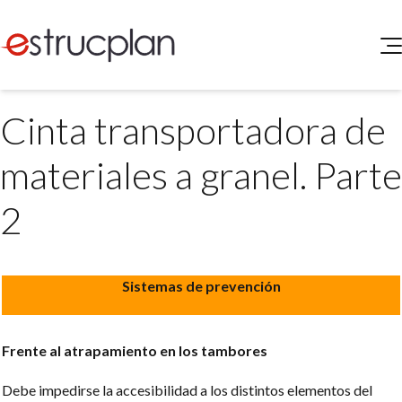
QUIENES SOMOS
Cinta transportadora de
SERVICIOS
NOVEDADES
Higiene y Seguridad
materiales a granel. Parte
INGRESAR
Medio Ambiente
ELEG
2
Portal de Clientes
Legislación
Buscador de Legislación
Matriz Premium
Sistemas de prevención
Matriz Profesional
Frente al atrapamiento en los tambores
Debe impedirse la accesibilidad a los distintos elementos del