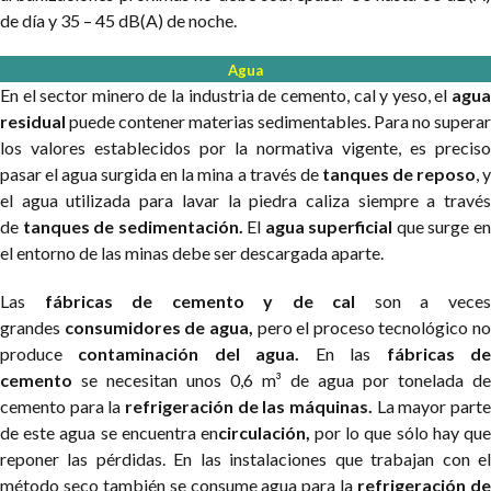
de día y 35 – 45 dB(A) de noche.
Agua
En el sector minero de la industria de cemento, cal y yeso, el
agua
residual
puede contener materias sedimentables. Para no superar
los valores establecidos por la normativa vigente, es preciso
pasar el agua surgida en la mina a través de
tanques de reposo
, 
el agua utilizada para lavar la piedra caliza siempre a través
de
tanques de sedimentación.
El
agua superficial
que surge e
el entorno de las minas debe ser descargada aparte.
Las
fábricas de cemento y de cal
son a vece
grandes
consumidores de agua,
pero el proceso tecnológico no
produce
contaminación del agua.
En las
fábricas d
cemento
se necesitan unos 0,6 m³ de agua por tonelada de
cemento para la
refrigeración de las máquinas.
La mayor parte
de este agua se encuentra en
circulación,
por lo que sólo hay qu
reponer las pérdidas. En las instalaciones que trabajan con el
método seco también se consume agua para la
refrigeración d