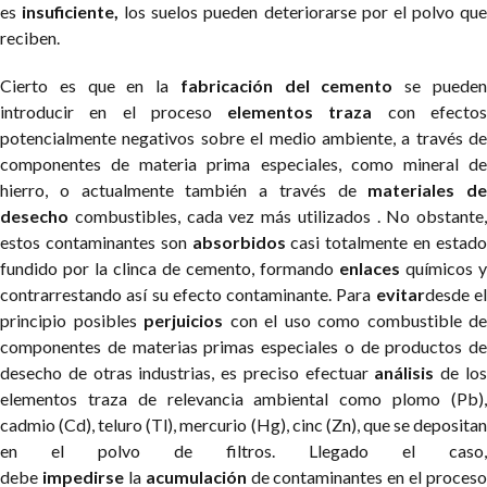
es
insuficiente,
los suelos pueden deteriorarse por el polvo qu
reciben.
Cierto es que en la
fabricación del cemento
se puede
introducir en el proceso
elementos traza
con efecto
potencialmente negativos sobre el medio ambiente, a través de
componentes de materia prima especiales, como mineral de
hierro, o actualmente también a través de
materiales de
desecho
combustibles, cada vez más utilizados . No obstante,
estos contaminantes son
absorbidos
casi totalmente en estad
fundido por la clinca de cemento, formando
enlaces
químicos y
contrarrestando así su efecto contaminante. Para
evitar
desde e
principio posibles
perjuicios
con el uso como combustible de
componentes de materias primas especiales o de productos de
desecho de otras industrias, es preciso efectuar
análisis
de lo
elementos traza de relevancia ambiental como plomo (Pb),
cadmio (Cd), teluro (Tl), mercurio (Hg), cinc (Zn), que se depositan
en el polvo de filtros. Llegado el caso,
debe
impedirse
la
acumulación
de contaminantes en el proceso