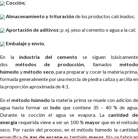
Cocción;
Almacenamiento y trituración
de los productos calcinados;
Aportación de aditivos:
p. ej. yeso al cemento o agua a la cal;
Embalaje y envío.
En la
industria del cemento
se siguen básicament
dos
métodos de producción,
llamados
método
húmedo
y
método seco
, para preparar y cocer la materia prima,
formada generalmente por una mezcla de piedra caliza y arcilla en
la proporción aproximada de 4:1.
En el
método húmedo
la materia prima se muele con adición d
agua hasta formar un
lodo
que contiene 35 – 40 % de agua
Durante la cocción el agua se evapora. La
cantidad d
energía
requerida viene a ser un 100 %
mayor
que en el métod
seco. Por razón del proceso, en el método húmedo la cantidad
específica de
gas de escape
es también
mayor.
No se fabrica