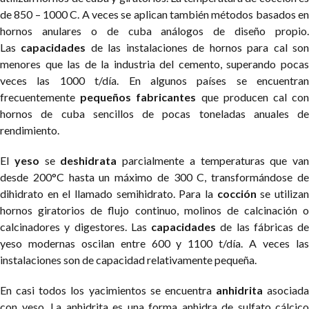
de 850 – 1000 C. A veces se aplican también métodos basados en
hornos anulares o de cuba análogos de diseño propio.
Las
capacidades
de las instalaciones de hornos para cal so
menores que las de la industria del cemento, superando pocas
veces las 1000 t/día. En algunos países se encuentran
frecuentemente
pequeños fabricantes
que producen cal co
hornos de cuba sencillos de pocas toneladas anuales de
rendimiento.
El
yeso
se
deshidrata
parcialmente a temperaturas que van
desde 200°C hasta un máximo de 300 C, transformándose de
dihidrato en el llamado semihidrato. Para la
cocción
se utiliza
hornos giratorios de flujo continuo, molinos de calcinación o
calcinadores y digestores. Las
capacidades
de las fábricas de
yeso modernas oscilan entre 600 y 1100 t/día. A veces las
instalaciones son de capacidad relativamente pequeña.
En casi todos los yacimientos se encuentra
anhidrita
asociada
con yeso. La anhidrita es una forma anhidra de sulfato cálcico