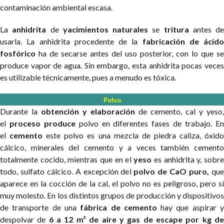
contaminación ambiental escasa.
La
anhidrita
de
yacimientos naturales
se
tritura
antes de
usarla. La anhidrita procedente de la
fabricación de ácido
fosfórico
ha de secarse antes del uso posterior, con lo que se
produce vapor de agua. Sin embargo, esta anhidrita pocas veces
es utilizable técnicamente, pues a menudo es tóxica.
Polvo
Durante la
obtención y elaboración
de cemento, cal y yeso,
el
proceso produce
polvo en diferentes fases de trabajo. E
el
cemento
este polvo es una mezcla de piedra caliza, óxid
cálcico, minerales del cemento y a veces también cemento
totalmente cocido, mientras que en el
yeso
es anhidrita y, sobr
todo, sulfato cálcico. A excepción del
polvo de CaO puro,
qu
aparece en la cocción de la cal, el polvo no es peligroso, pero sí
muy molesto. En los distintos grupos de producción y dispositivos
de transporte de una
fábrica de cemento
hay que aspirar 
despolvar de
6 a 12 m³ de aire y gas de escape por kg d