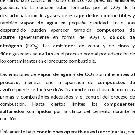
gaseosas de la cocción están formadas por el CO
de l
2
descarbonatación, los
gases de escape de los combustibles
y
también
vapor de agua
en pequeña cantidad
.
En el ga
desprendido pueden aparecer también
compuestos d
azufre
(generalmente en forma de SO
) y
óxidos de
2
nitrógeno
(NO
). Las
emisiones
de vapor y de
cloro 
x
flúor
gaseosos se
evitan
en el proceso normal por adsorción de
los contaminantes en el producto combustible.
Las emisiones de
vapor de agua y de CO
son
inherentes a
2
proceso
, mientras que la aparición de
compuestos d
azufre
puede
reducirse drásticamente
con el uso de materias
primas y combustibles adecuados y el control del proceso de
combustión. Hasta ciertos límites los
componentes
sulfurados
son
fijados
por la clinca del cemento durante l
cocción.
Únicamente bajo
condiciones operativas extraordinarias,
po