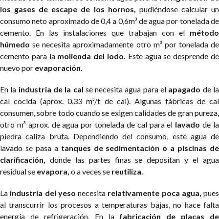
los gases de escape de los hornos,
pudiéndose calcular u
consumo neto aproximado de 0,4 a 0,6m³ de agua por tonelada de
cemento. En las instalaciones que trabajan con el
método
húmedo
se necesita aproximadamente otro m³ por tonelada de
cemento para la
molienda del lodo.
Este agua se desprende d
nuevo por
evaporación.
En la
industria de la cal
se necesita agua para el
apagado
de l
cal cocida (aprox. 0,33 m³/t de cal). Algunas fábricas de cal
consumen, sobre todo cuando se exigen calidades de gran pureza,
otro m³ aprox. de agua por tonelada de cal para el
lavado
de l
piedra caliza bruta. Dependiendo del consumo, este agua de
lavado se pasa a
tanques de sedimentación o a piscinas d
clarificación,
donde las partes finas se depositan y el agua
residual se
evapora,
o a veces se
reutiliza.
La
industria del yeso
necesita
relativamente poca agua,
pues
al transcurrir los procesos a temperaturas bajas, no hace falta
energía de refrigeración. En la
fabricación de placas de