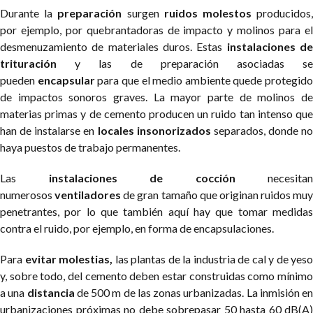
Durante la
preparación
surgen
ruidos molestos
producidos
por ejemplo, por quebrantadoras de impacto y molinos para el
desmenuzamiento de materiales duros. Estas
instalaciones d
trituración
y las de preparación asociadas se
pueden
encapsular
para que el medio ambiente quede protegido
de impactos sonoros graves. La mayor parte de molinos de
materias primas y de cemento producen un ruido tan intenso que
han de instalarse en
locales insonorizados
separados, donde no
haya puestos de trabajo permanentes.
Las
instalaciones de cocción
necesitan
numerosos
ventiladores
de gran tamaño que originan ruidos muy
penetrantes, por lo que también aquí hay que tomar medidas
contra el ruido, por ejemplo, en forma de encapsulaciones.
Para
evitar molestias,
las plantas de la industria de cal y de yeso
y, sobre todo, del cemento deben estar construidas como mínimo
a una
distancia
de 500 m de las zonas urbanizadas. La inmisión en
urbanizaciones próximas no debe sobrepasar 50 hasta 60 dB(A)