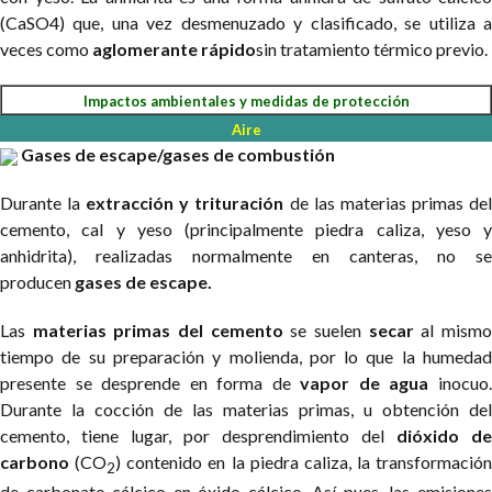
(CaSO4) que, una vez desmenuzado y clasificado, se utiliza a
veces como
aglomerante rápido
sin tratamiento térmico previo.
Impactos ambientales y medidas de protección
Aire
Gases de escape/gases de combustión
Durante la
extracción y trituración
de las materias primas de
cemento, cal y yeso (principalmente piedra caliza, yeso y
anhidrita), realizadas normalmente en canteras, no se
producen
gases de escape.
Las
materias primas del cemento
se suelen
secar
al mism
tiempo de su preparación y molienda, por lo que la humedad
presente se desprende en forma de
vapor de agua
inocuo
Durante la cocción de las materias primas, u obtención del
cemento, tiene lugar, por desprendimiento del
dióxido de
carbono
(CO
) contenido en la piedra caliza, la transformación
2
de carbonato cálcico en óxido cálcico. Así pues, las emisiones