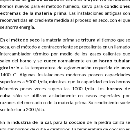
hornos nuevos para el método húmedo, salvo para
condiciones
extremas de la materia prima.
Las instalaciones antiguas son
reconvertidas en creciente medida al proceso en seco, con el que
se ahorra energía.
En el
método seco
la materia prima se
tritura
al tiempo que s
seca, en el método a contracorriente se precalienta en un llamado
intercambiador térmico por medio de los gases calientes que
salen del horno y se
cuece
normalmente en un
horno tubula
giratorio
a la temperatura de aglomeración requerida de unos
1400 C. Algunas instalaciones modernas poseen capacidades
superiores a 5000 t/día, mientras que la capacidad en los hornos
húmedos pocas veces supera las 1000 t/día. Los
hornos d
cuba
sólo se utilizan aisladamente en casos especiales por
razones del mercado o de la materia prima. Su rendimiento suele
ser inferior a 200 t/día.
En la
industria de la cal,
para la
cocción
de la piedra caliza s
utilizan hornos de cuba y giratorios. La temperatura de cocción es