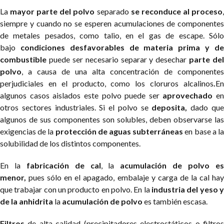
La
mayor parte del polvo
separado
se reconduce al proceso
siempre y cuando no se esperen acumulaciones de componentes
de metales pesados, como talio, en el gas de escape. Sólo
bajo
condiciones desfavorables de materia prima y d
combustible
puede ser necesario separar y desechar
parte del
polvo
, a causa de una alta concentración de componentes
perjudiciales en el producto, como los cloruros alcalinos
.
En
algunos casos aislados este polvo puede ser
aprovechado
en
otros sectores industriales. Si el polvo se
deposita,
dado qu
algunos de sus componentes son solubles, deben observarse las
exigencias de la
protección de aguas subterráneas
en base a l
solubilidad de los distintos componentes.
En la
fabricación de cal
, la
acumulación de polvo e
menor,
pues sólo en el apagado, embalaje y carga de la cal hay
que trabajar con un producto en polvo. En la
industria del yeso y
de la anhidrita
la
acumulación de polvo
es también escasa.
Filtros
de alta calidad (precipitadores electrostáticos o filtros