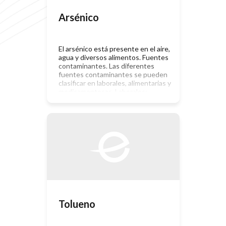
Arsénico
El arsénico está presente en el aire,
agua y diversos alimentos. Fuentes
contaminantes. Las diferentes
fuentes contaminantes se pueden
clasificar en laborales, alimentarias y
medicamentosas. Laborales:
Colorantes (vidrio, cerámica),
metalúrgica (aleación con otros
metales, impureza de diversos
metales), fabricación y utilización de
insecticidas, herbicidas y fungicidas,
curtidos, etc. Alimentarias : Agua
(arsenicismo endémico de origen […]
Tolueno