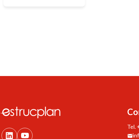
Medio Ambiente Secretaría de
Desarrollo Sustentable y Política
Ambiental Dr. Guillermo Berra Ing.
Laura Finster Ing Emiliano Castuma
Dr. Verónica Maldonado
Paginación
POBLACION Y DISTRIBUCION DEL
de
GANADO BOVINO AÑO 1997 A
efectos de recolectar información
entradas
sobre la población y distribución de
bovinos en la República Argentina,
se toma como base el […]
Co
Tel.
in