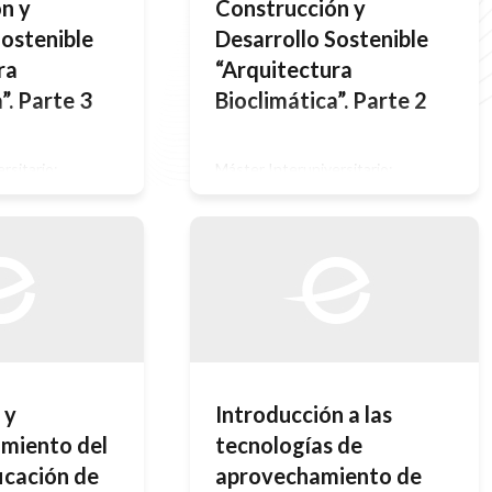
n y
Construcción y
Sostenible
Desarrollo Sostenible
ra
“Arquitectura
”. Parte 3
Bioclimática”. Parte 2
rsitario:
Máster Interuniversitario:
 Diseño en la
Representación y Diseño en la
itectura 3.
Ingeniería y Arquitectura 2.
GULADORA EN
ANTECEDENTES 2.2. Conceptos de
timos años se está
Desarrollo y Construcción
España un
sostenible Para llevar a cabo la
o en la normativa
primera toma de contacto con la
 eficiencia
arquitectura bioclimática, vamos a
dificación. En la
explicar dos conceptos que están
co normativo
muy relacionados con el trabajo, y en
de este ámbito
los que se basa este tipo de
es pilares básicos:
arquitectura. El […]
 y
Introducción a las
miento del
tecnologías de
icación de
aprovechamiento de