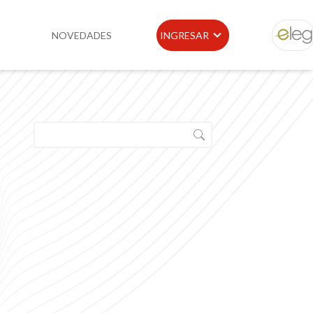
NOVEDADES
INGRESAR
ELEG
idad
Portal de Clientes
e
Buscador de Legislación
Matriz Premium
Matriz Profesional