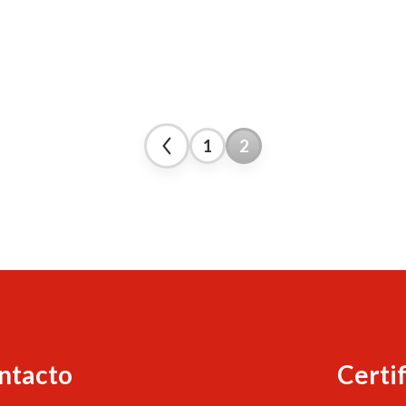
1
2
ntacto
Certi