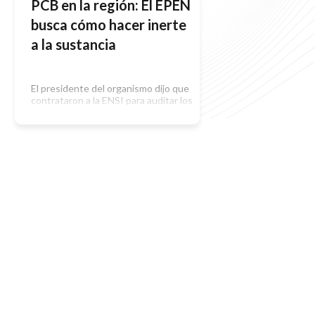
PCB en la región: El EPEN
busca cómo hacer inerte
a la sustancia
El presidente del organismo dijo que
contrataron a la ENSI para auditar los
transformadores y hallar una
solución