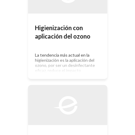
sus formas) sino también […]
Higienización con
aplicación del ozono
La tendencia más actual en la
higienización es la aplicación del
ozono, por ser un desinfectante
eficaz, reduce el impacto
medioambiental y se devuelve a la
atmósfera en forma de oxígeno. Sus
aplicaciones son amplias:
higienización y tratamiento de aguas,
equipos, malos olores, limpieza de
ropa, entre otras. Posee ventajas
con respecto a la higienización […]