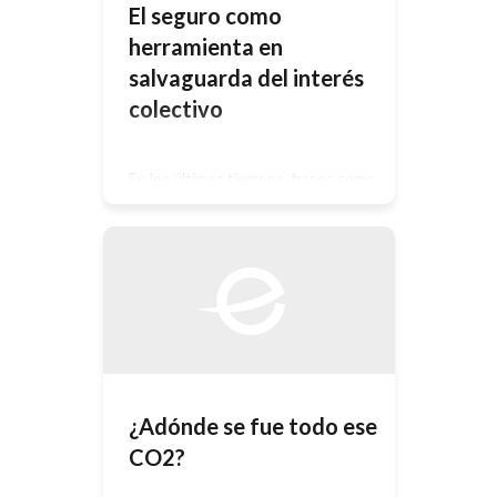
El seguro como
herramienta en
salvaguarda del interés
colectivo
En los últimos tiempos, frases como
Sustentabilidad, Medio Ambiente,
Ecosistemas, Daño Ambiental,
Cuenca Matanza Riachuelo, han ido
adquiriendo poco a poco nombre
propio, también estos términos han
ido ganando espacio en medios y en
empresas, como así también en el
dictado de cursos, charlas, jornadas,
conferencias y disertaciones varias
sobre temas ambientales. Parecería
conducir a […]
¿Adónde se fue todo ese
CO2?