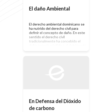
El daño Ambiental
El derecho ambiental dominicano se
ha nutrido del derecho civil para
definir el concepto de daño. En este
sentido el derecho civil
tradicionalmente ha concebido el
daño como la pérdida o el detrimento
que sufre un derecho de la esfera
jurídica patrimonial o
extramatrimonial de una persona.1
En principio es esto lo que ocurre
cuando […]
En Defensa del Dióxido
de carbono