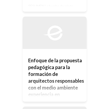
RESUMEN La bomba de ariete
desarrollada, fue construida en el
marco del contrato de trabajo con el
INTI, realizado en el año 2011, en el
que participaron el Ing. E. Barney y el
Ing. A. Kerkhoff. El objeto de la
investigación que genera este
proyecto, es el nuevo diseño y
desarrollo de la válvula de […]
Enfoque de la propuesta
pedagógica para la
formación de
arquitectos responsables
con el medio ambiente
experiencia en
instalaciones 1A Faud
Unc