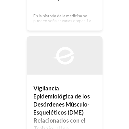
En la historia de la medicina se
pueden señalar varias etapas. La
primera fue paliativa, la segunda
higiénico sanitaria, la tercera
curativa, todas exitosas en lograr
sus fines. La etapa actual pareciera
ser extorsiva en su afán preventivo.
Prevenir significa anticipar y evitar la
llegada de algo que ocurriría si no lo
evitáramos. Anticipar sí, […]
Vigilancia
Epidemiológica de los
Desórdenes Músculo-
Esqueléticos (DME)
Relacionados con el
Trabajo: ¿Una