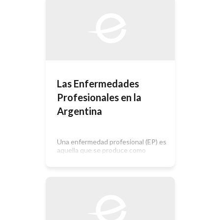
RESUMEN Fundamento. Los trabajos
sobre pérdida auditiva laboral se han
centrado clásicamente en el estudio
del ruido como causa principal. En la
rama del metal es muy común la
presencia de contaminantes físicos y
químicos. En este artículo se analizan
ambos junto con ciertos hábitos
personales, con la finalidad de ver su
influencia conjunta en […]
Las Enfermedades
Profesionales en la
Argentina
Una enfermedad profesional (EP) es
aquella que se produce como
resultado directo del trabajo que
realiza una persona. Se distingue del
accidente (hecho súbito y violento)
porque, en general, se va dando
paulatinamente, muchas veces sin
que el afectado se de cuenta hasta
que los síntomas revelan un estadío
grave o irreversible de dicha