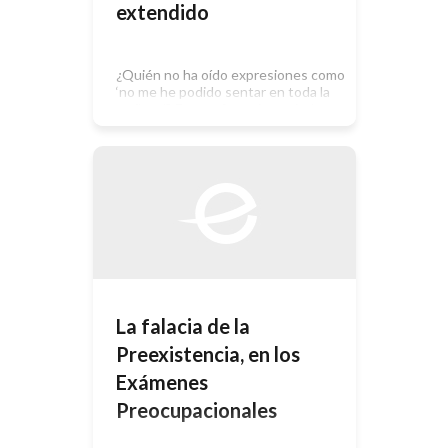
extendido
¿Quién no ha oído expresiones como
‘no me he podido sentar en toda la
mañana’? Estas afirmaciones inducen
a pensar que trabajar sentado es
algo ligero y saludable. Sin embargo,
esta postura no está exenta de
riesgos y los trastornos
musculoesqueléticos derivados
afectan cada vez más a un número
creciente de la población
trabajadora. Existe […]
La falacia de la
Preexistencia, en los
Exámenes
Preocupacionales