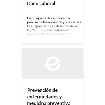
capacidad física […]
Daño Laboral
En búsqueda de un concepto
preciso de lesión laboral y sus causas
Las imprecisiones y defectos de la
ley 24.557, y leyes anteriores,
generó polémicas en el ámbito
judicial sobre los conceptos de
lesión o enfermedad laboral y sus
causas o etiologías, pretendiendo las
ART introducir conceptos equívocos
debido a las contradicciones de la
LRT […]
Prevención de
enfermedades y
medicina preventiva