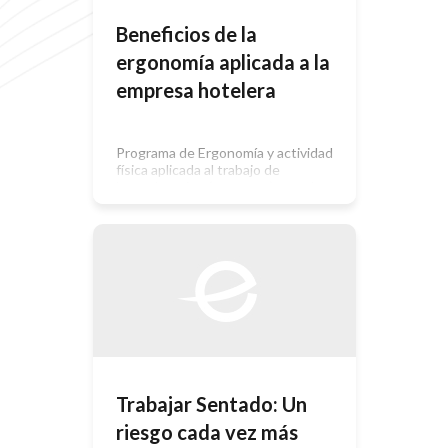
Beneficios de la
ergonomía aplicada a la
empresa hotelera
Programa de Ergonomía y actividad
física aplicada al trabajo de
housekeeping (mucamas), con datos
de rentabilidad y mejoras en la
calidad del trabajo, aplicado durante
3 meses (Septiembre-Diciembre
2010) en un Hotel 5 estrellas de la
Ciudad de Mendoza, en la República
Argentina. La ergonomía y la
actividad física aplicadas a las
empresas y específicamente […]
Trabajar Sentado: Un
riesgo cada vez más