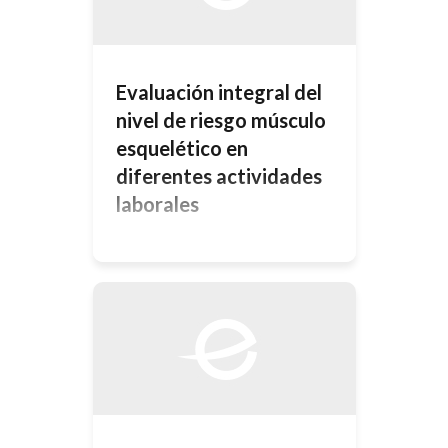
enfermedad. […]
Evaluación integral del
nivel de riesgo músculo
esquelético en
diferentes actividades
laborales
Resumen Esta investigación se
realiza con el objeto de estudiar de
manera integral las condiciones de
31 puestos de trabajo distintos y
simultáneamente, determinar la
capacidad que tiene un nuevo
modelo de evaluación ergonómica
para estimar satisfactoriamente el
nivel de riesgo de lesiones músculo
esqueléticas (L.M.E.). A los
trabajadores se les evaluó la