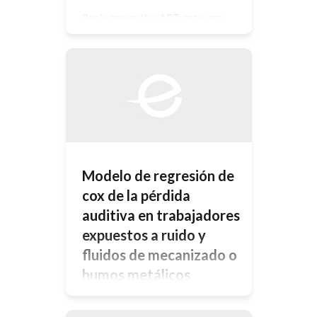
Por lo general las ART, ante una
hernia de disco originada por un
accidente de trabajo, sólo se limitan
a realizar una RMN y manififiestan:
“hay pre existencia”, “es enfermedad
inculpable” ignorando por completo
la defifinición de accidente de
trabajo y el texto completo del
artículo 6, inc. 3 b, de la ley 24557 El
[…]
Modelo de regresión de
cox de la pérdida
auditiva en trabajadores
expuestos a ruido y
fluidos de mecanizado o
humos metálicos