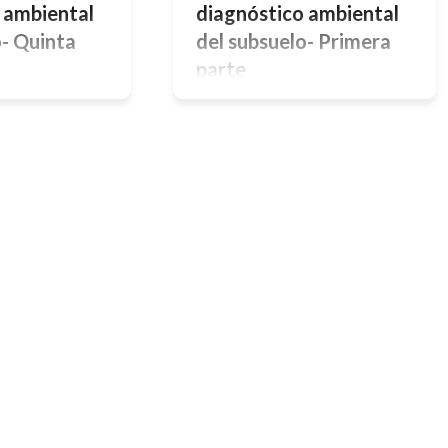
 ambiental
diagnóstico ambiental
o- Quinta
del subsuelo- Primera
parte
nostico Ambiental
Resolución vs. Separación entre
sa para Agua
Electrodos “a” La profundidad de
cando la Técnica
investigación y la resolución buscada
ografía
determinan la separación
roducción El
interelectródica “a”, la que puede
refiere a los
variar por lo general desde
idos del
fracciones de metros a 50 metros (o
ental Aplicando la
aún más en casos excepcionales). En
a de TGe en una
aplicaciones someras se toman
e Tierra para el
distancias interelectródica “a” igual a
coproducida y
fracciones de metro hasta 5 metros
ocarburos. El
[…]