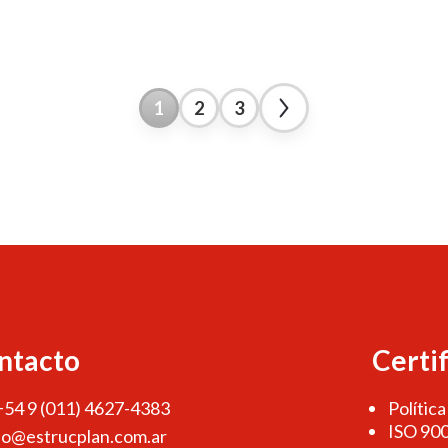
1
2
3
ntacto
Certi
 +54 9 (011) 4627-4383
Política
ISO 90
fo@estrucplan.com.ar