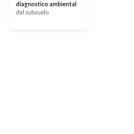
diagnostico ambiental
del subsuelo
Sinopsis Constantemente se ve
incrementada la demanda de nuevas
Herramientas de Diagnostico
Ambiental Subsuperficial en la
Industria del Petróleo y del Gas. Se
puede aseverar que la Tomografía
Geoeléctrica es una poderosa y
óptima herramienta para tales
propósitos. Su principal ventaja es
que se trata de una Tecnología de
Investigación NO INVASIVA, de la
cual […]