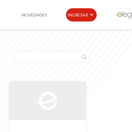
NOVEDADES
INGRESAR
ELEG
idad
Portal de Clientes
e
Buscador de Legislación
Matriz Premium
Matriz Profesional