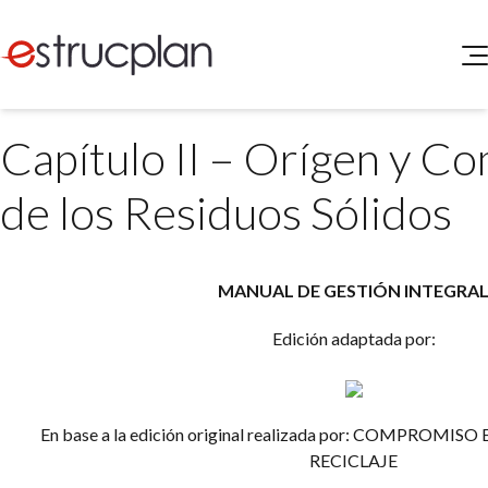
QUIENES SOMOS
Capítulo II – Orígen y C
SERVICIOS
NOVEDADES
Higiene y Seguridad
de los Residuos Sólidos
INGRESAR
Medio Ambiente
ELEG
Portal de Clientes
Legislación
MANUAL DE GESTIÓN INTEGRA
Buscador de Legislación
Matriz Premium
Edición adaptada por:
Matriz Profesional
En base a la edición original realizada por:
COMPROMISO E
RECICLAJE