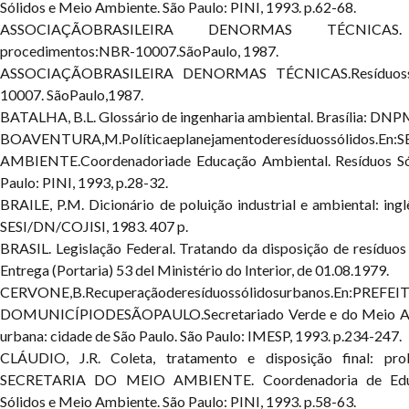
Sólidos e Meio Ambiente. São Paulo: PINI, 1993. p.62-68.
ASSOCIAÇÃOBRASILEIRA DENORMAS TÉCNICAS. Am
procedimentos:NBR-10007.SãoPaulo, 1987.
ASSOCIAÇÃOBRASILEIRA DENORMAS TÉCNICAS.Resíduossól
10007. SãoPaulo,1987.
BATALHA, B.L. Glossário de ingenharia ambiental. Brasília: DNPM
BOAVENTURA,M.Políticaeplanejamentoderesíduossólid
AMBIENTE.Coordenadoriade Educação Ambiental. Resíduos Só
Paulo: PINI, 1993, p.28-32.
BRAILE, P.M. Dicionário de poluição industrial e ambiental: ingl
SESI/DN/COJISI, 1983. 407
p.
BRASIL. Legislação Federal. Tratando da disposição de resíduos 
Entrega (Portaria) 53 del Ministério do Interior, de 01.08.1979.
CERVONE,B.Recuperaçãoderesíduossólidosurbanos.En:PREFE
DOMUNICÍPIODESÃOPAULO.Secretariado Verde e do Meio Amb
urbana: cidade de São Paulo. São Paulo: IMESP, 1993. p.234-247.
CLÁUDIO, J.R. Coleta, tratamento e disposição final: pro
SECRETARIA DO MEIO AMBIENTE. Coordenadoria de Educa
Sólidos e Meio Ambiente. São Paulo: PINI, 1993. p.58-63.