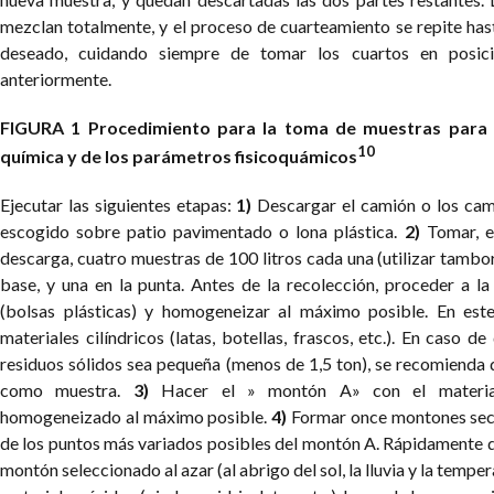
mezclan totalmente, y el proceso de cuarteamiento se repite ha
deseado, cuidando siempre de tomar los cuartos en posic
anteriormente.
FIGURA 1
Procedimiento para la toma de muestras para e
10
química y de los parámetros fisicoquámicos
Ejecutar las siguientes etapas:
1)
Descargar el camión o los cami
escogido sobre patio pavimentado o lona plástica.
2)
Tomar, en
descarga, cuatro muestras de 100 litros cada una (utilizar tambore
base, y una en la punta. Antes de la recolección, proceder a l
(bolsas plásticas) y homogeneizar al máximo posible. En est
materiales cilíndricos (latas, botellas, frascos, etc.). En caso de
residuos sólidos sea pequeña (menos de 1,5 ton), se recomienda q
como muestra.
3)
Hacer el » montón A» con el materia
homogeneizado al máximo posible.
4)
Formar once montones sec
de los puntos más variados posibles del montón A.
Rápidamente d
montón seleccionado al azar (al abrigo del sol, la lluvia y la tempe