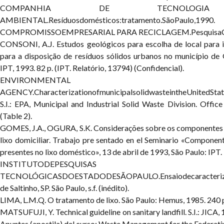
COMPANHIA DE TECNOLOGIA 
AMBIENTAL.Resíduosdomésticos:tratamento.SãoPaulo,1990.
COMPROMISSOEMPRESARIAL PARA RECICLAGEM.PesquisaCiclo
CONSONI, A.J. Estudos geológicos para escolha de local para in
para a disposição de resíduos sólidos urbanos no município de 
IPT, 1993. 82 p. (IPT. Relatório, 13794) (Confidencial).
ENVIRONMENTAL PR
AGENCY.CharacterizationofmunicipalsolidwasteintheUnitedSta
S.I.: EPA, Municipal and Industrial Solid Waste Division. Office
(Table 2).
GOMES, J.A., OGURA, S.K. Considerações sobre os componentes 
lixo domiciliar. Trabajo pre sentado en el Seminario «Componen
presentes no lixo doméstico», 13 de abril de 1993, São Paulo: IPT.
INSTITUTODEPESQUISAS
TECNOLÓGICASDOESTADODESÃOPAULO.Ensaiodecaracterizaçã
de Saltinho, SP. São Paulo, s.f. (inédito).
LIMA, L.M.Q. O tratamento de lixo. São Paulo: Hemus, 1985. 240 
MATSUFUJI, Y. Technical guideline on sanitary landfill. S.I.: JICA
Apuntes (apostila) del curso: Waste Management for the Federativ