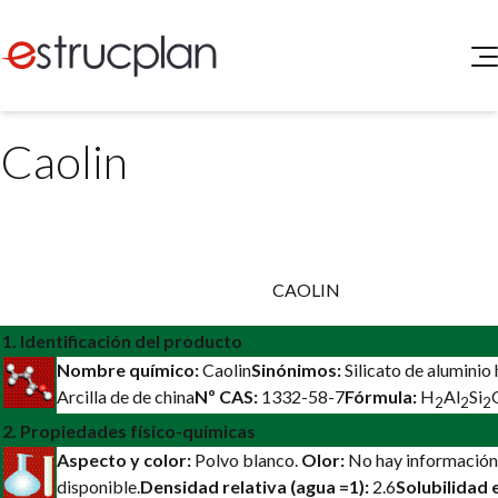
QUIENES SOMOS
Caolin
SERVICIOS
NOVEDADES
Higiene y Seguridad
INGRESAR
Medio Ambiente
Hoja informativa de seguridad
y protección ambient
ELEG
Portal de Clientes
Legislación
CAOLIN
Buscador de Legislación
1. Identificación del producto
Matriz Premium
Nombre químico:
Caolin
Sinónimos:
Silicato de aluminio
Matriz Profesional
Arcilla de de china
Nº CAS:
1332-58-7
Fórmula:
H
Al
Si
2
2
2
2. Propiedades físico-químicas
Aspecto y color:
Polvo blanco.
Olor:
No hay información
disponible.
Densidad relativa (agua =1):
2.6
Solubilidad 