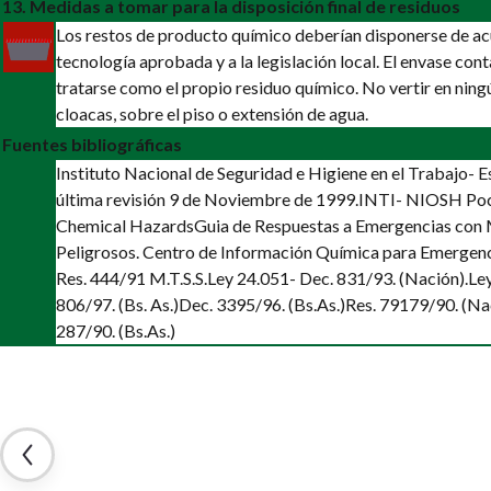
13. Medidas a tomar para la disposición final de residuos
Los restos de producto químico deberían disponerse de a
tecnología aprobada y a la legislación local. El envase co
tratarse como el propio residuo químico. No vertir en ning
cloacas, sobre el piso o extensión de agua.
Fuentes bibliográficas
Instituto Nacional de Seguridad e Higiene en el Trabajo-
última revisión 9 de Noviembre de 1999.
INTI- NIOSH Poc
Chemical Hazards
Guia de Respuestas a Emergencias con 
Peligrosos. Centro de Información Química para Emergenc
Res. 444/91 M.T.S.S.
Ley 24.051- Dec. 831/93. (Nación).
Le
806/97. (Bs. As.)
Dec. 3395/96. (Bs.As.)
Res. 79179/90. (Na
287/90. (Bs.As.)