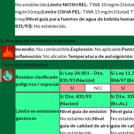
No establecido.
Límite NIOSH REL:
TWA 10 mg/m3 (tota
mg/m3 (resp)
Límite OSHA PEL:
TWA 15 mg/m3 (total) 
(resp)
Nivel guía para fuentes de agua de bebida human
831/93):
No establecido.
6. Riesgos de incendio y explosión
Incendio:
No combustible.
Explosión:
No aplicable.
Punt
inflamación:
No alicable.
Temperatura de autoignición:
7. Efectos ecotóxicos
S/ Ley 24-051 – Dto.
S/ Ley 11.
Residuo clasificado
831/93 (Nación)
806/97 (Bs
peligroso / especial
SI
NO
SI
S/ Dto. 831/93
S/ Dto. 33
(Nación)
(Bs.As.)
Límite en emisiones
Nivel guía de emisión:
Nivel guía
gaseosas
No establecido.
Nivel
No estable
guía de calidad de aire:
guía de cal
No establecido
No estable