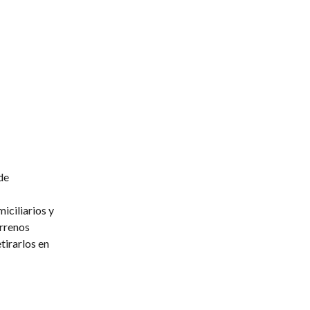
de
iciliarios y
errenos
tirarlos en