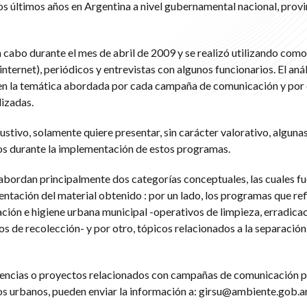
s últimos años en Argentina a nivel gubernamental nacional, provin
a cabo durante el mes de abril de 2009 y se realizó utilizando como
nternet), periódicos y entrevistas con algunos funcionarios. El análi
 en la temática abordada por cada campaña de comunicación y por o
izadas.
stivo, solamente quiere presentar, sin carácter valorativo, alguna
dos durante la implementación de estos programas.
 abordan principalmente dos categorías conceptuales, las cuales f
ntación del material obtenido : por un lado, los programas que ref
ación e higiene urbana municipal -operativos de limpieza, erradica
os de recolección- y por otro, tópicos relacionados a la separación
iencias o proyectos relacionados con campañas de comunicación p
dos urbanos, pueden enviar la información a:
girsu@ambiente.gob.a