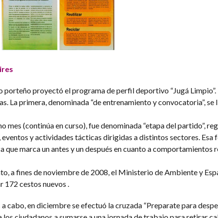
ires
 porteño proyectó el programa de perfil deportivo “Jugá Limpio”. 
. La primera, denominada “de entrenamiento y convocatoria”, se l
mo mes (continúa en curso), fue denominada “etapa del partido”, re
ventos y actividades tácticas dirigidas a distintos sectores. Esa f
eza que marca un antes y un después en cuanto a comportamientos r
o, a fines de noviembre de 2008, el Ministerio de Ambiente y Esp
r 172 cestos nuevos .
s a cabo, en diciembre se efectuó la cruzada “Preparate para despe
 los ciudadanos a sumarse a una jornada de trabajo para retirar ca