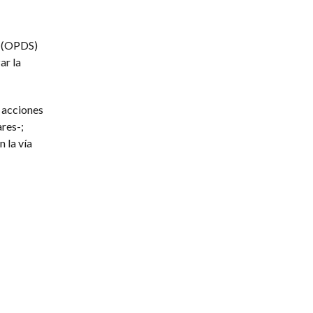
1 (OPDS)
ar la
: acciones
res-;
 la vía