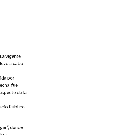
La vigente
levó a cabo
gida por
echa, fue
especto de la
acio Público
gar”, donde
lcos,