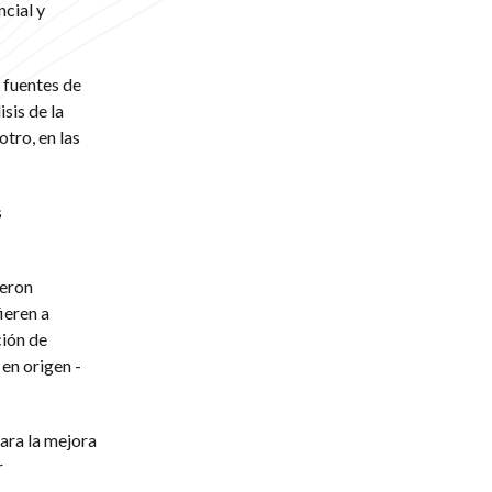
cial y
 fuentes de
sis de la
tro, en las
s
ueron
ieren a
ción de
 en origen -
ara la mejora
r