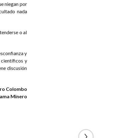
ue niegan por
ocultado nada
tenderse o al
esconfianza y
científicos y
iene discusión
dro Colombo
rama Minero