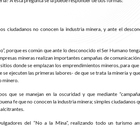
ería? A esta pregunta se la puede responder de dos formas:
hos ciudadanos no conocen la industria minera, y ante el desco
iero”, porque es común que ante lo desconocido el Ser Humano teng
 empresas mineras realizan importantes campañas de comunicación 
 sitios donde se emplazan los emprendimientos mineros, para que 
se ejecuten las primeras labores- de que se trata la minería y que
o minero.
os que se manejan en la oscuridad y que mediante “campañas
buena fe que no conocen la industria minera; simples ciudadanos q
alcitrantes.
vulgadores del “No a la Mina”, realizando todo un turismo an