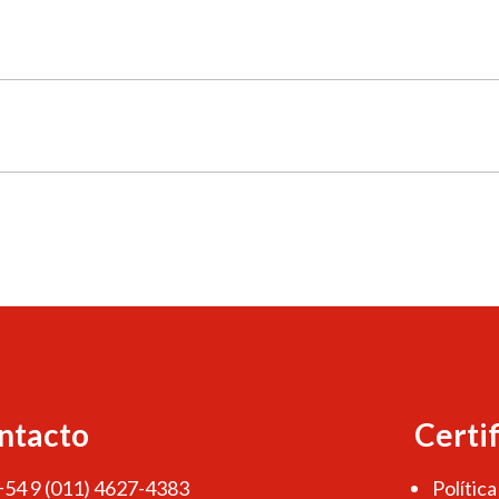
ntacto
Certi
 +54 9 (011) 4627-4383
Política