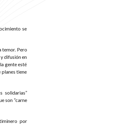
nocimiento se
a temor. Pero
y difusión en
la gente esté
 planes tiene
 solidarias”
ue son “carne
timinero por