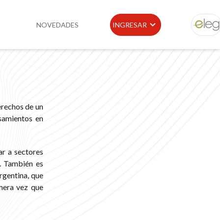
NOVEDADES
INGRESAR
ELEG
idad
Portal de Clientes
e
Buscador de Legislación
erechos de un
Matriz Premium
nsamientos en
Matriz Profesional
ar a sectores
. También es
rgentina, que
imera vez que