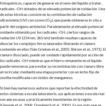
fotoquímicos, capaces de generar en el seno del líquido a tratar,
radicales -OH dotados de un elevado potencial de oxidación. Una
de estas técnicas consiste en la combinación de radiación
ultravioleta (UV) con ozono (O
), que puede obtenerse in-situ a
3
partir del oxígeno ambiental. Paralelamente al elevado potencial
oxidante obtenido por los radicales -OH, ciertos rangos de
radiación UV (254 nm, 365 nm) también resultan capaces de
disociar los complejos ferrocianurados liberando el cianuro
contenido en ellos (Van Grieken et al., 2005; Shirom et al., 1971). El
cianuro disociado, puede ser oxidado rápidamente por acción de
los radicales -OH mientras que el hierro remanente en el líquido
puede removerse, para evitar su recombinación con cianuro libre
al recircular, mediante una etapa posterior con un lecho fijo de
zeolita modificada con óxidos de manganeso.
Si bien hay numerosos autores que reportan la efectividad de
estos sistemas a escala laboratorio, sus aplicaciones a escala real
son aún escasas y prácticamente inexistentes en la región
(Gernjak et al., 2006; Domènech et al., 2001). Es por esto que se