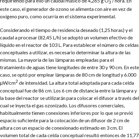
requiriendo para ello un caudal másico de 4,265 g O
/ hora. En
3
este caso, el generador de ozono se alimenta con aire en vez de
oxígeno puro, como ocurría en el sistema experimental.
Considerando el tiempo de residencia deseado (1,25 horas) y el
caudal a procesar (82,45 L/h) se adoptó un volumen efectivo de
líquido en el reactor de 103 L. Para establecer el número de celdas
conceptuales a utilizar, es necesario determinar la altura de las
mismas. La mayoría de las lámparas empleadas para el
tratamiento de aguas tiene longitudes de entre 30 y 90 cm. En este
caso, se optó por emplear lámparas de 80 cm de longitud y 6.000
2
μW/cm
de intensidad. La altura total adoptada para cada celda
conceptual fue de 86 cm. Los 6 cm de distancia entre la lámpara y
la base del reactor se utilizarán para colocar el difusor a través del
cual se inyecta el gas ozonizado. Los difusores comerciales,
habitualmente tienen conexiones inferiores por lo que se previó
espacio suficiente para la colocación de un difusor de 2 cm de
altura con un espacio de conexionado estimado en 3 cm. El
volumen total de cada celda conceptual resultó entonces de 11,77