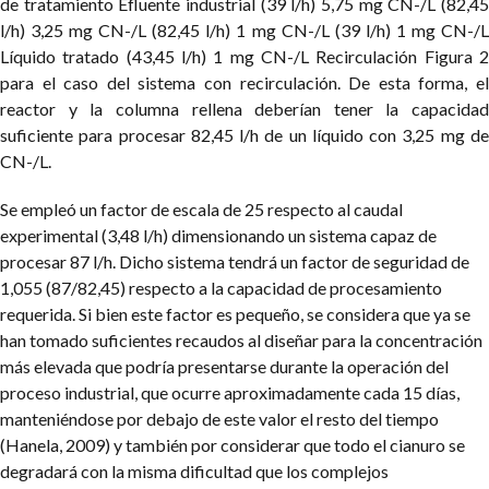
de tratamiento Efluente industrial (39 l/h) 5,75 mg CN-/L (82,45
l/h) 3,25 mg CN-/L (82,45 l/h) 1 mg CN-/L (39 l/h) 1 mg CN-/L
Líquido tratado (43,45 l/h) 1 mg CN-/L Recirculación Figura 2
para el caso del sistema con recirculación. De esta forma, el
reactor y la columna rellena deberían tener la capacidad
suficiente para procesar 82,45 l/h de un líquido con 3,25 mg de
CN-/L.
Se empleó un factor de escala de 25 respecto al caudal
experimental (3,48 l/h) dimensionando un sistema capaz de
procesar 87 l/h. Dicho sistema tendrá un factor de seguridad de
1,055 (87/82,45) respecto a la capacidad de procesamiento
requerida. Si bien este factor es pequeño, se considera que ya se
han tomado suficientes recaudos al diseñar para la concentración
más elevada que podría presentarse durante la operación del
proceso industrial, que ocurre aproximadamente cada 15 días,
manteniéndose por debajo de este valor el resto del tiempo
(Hanela, 2009) y también por considerar que todo el cianuro se
degradará con la misma dificultad que los complejos