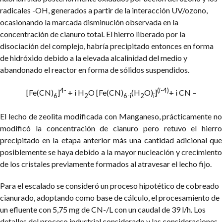
radicales -OH, generados a partir de la interacción UV/ozono,
ocasionando la marcada disminución observada en la
concentración de cianuro total. El hierro liberado por la
disociación del complejo, habría precipitado entonces en forma
de hidróxido debido a la elevada alcalinidad del medio y
abandonado el reactor en forma de sólidos suspendidos.
4-
(i-4)
[Fe(CN)
]
+ i H
O [Fe(CN)
(H
O)
]
+ i CN –
6
2
6-i
2
i
El lecho de zeolita modificada con Manganeso, prácticamente no
modificó la concentración de cianuro pero retuvo el hierro
precipitado en la etapa anterior más una cantidad adicional que
posiblemente se haya debido a la mayor nucleación y crecimiento
de los cristales previamente formados al atravesar el lecho fijo.
Para el escalado se consideró un proceso hipotético de cobreado
cianurado, adoptando como base de cálculo, el procesamiento de
un efluente con 5,75 mg de CN-/L con un caudal de 39 l/h. Los
detalles del proceso industrial considerado y las consideraciones