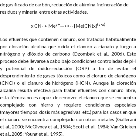
de gasificado de carbón, reducción de alúmina, incineración de
residuos y minería, entre otras actividades.
y+
(y-x)
x CN- + Me
—><-- [Me(CN)x]
Los efluentes que contienen cianuro, son tratados habitualmente
por cloración alcalina que oxida el cianuro a cianato y luego a
nitrógeno y dióxido de carbono (Dzombak et al., 2006). Este
proceso debe llevarse a cabo bajo condiciones controladas de pH
y potencial de óxido-reducción (ORP) a fin de evitar el
desprendimiento de gases tóxicos como el cloruro de cianógeno
(CNCl) o el cianuro de hidrógeno (HCN). Aunque la cloración
alcalina resulta efectiva para tratar efluentes con cianuro libre,
esta técnica no es capaz de remover el cianuro que se encuentra
complejado con hierro y requiere condiciones especiales
(mayores tiempos, dosis más agresivas, etc.) para los casos en que
el cianuro se encuentra complejado con otros metales (Gallerani
et al., 2000; McGivney et al., 1984; Scott et al., 1984; Van Grieken
et al., 2005; Young et al., 1995).