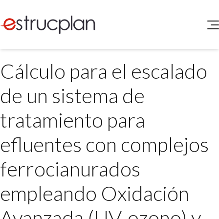
QUIENES SOMOS
Cálculo para el escalado
SERVICIOS
NOVEDADES
Higiene y Seguridad
de un sistema de
INGRESAR
Medio Ambiente
ELEG
tratamiento para
Portal de Clientes
Legislación
Buscador de Legislación
efluentes con complejos
Matriz Premium
ferrocianurados
Matriz Profesional
empleando Oxidación
Avanzada (UV-ozono) y