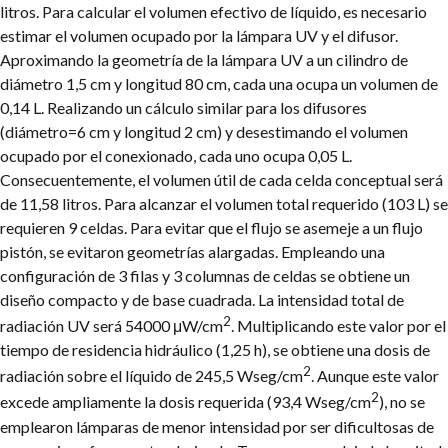
litros.
Para calcular el volumen efectivo de líquido, es necesario
estimar el volumen ocupado por la lámpara UV y el difusor.
Aproximando la geometría de la lámpara UV a un cilindro de
diámetro 1,5 cm y longitud 80 cm, cada una ocupa un volumen de
0,14 L. Realizando un cálculo similar para los difusores
(diámetro=6 cm y longitud 2 cm) y desestimando el volumen
ocupado por el conexionado, cada uno ocupa 0,05 L.
Consecuentemente, el volumen útil de cada celda conceptual será
de 11,58 litros. Para alcanzar el volumen total requerido (103 L) se
requieren 9 celdas. Para evitar que el flujo se asemeje a un flujo
pistón, se evitaron geometrías alargadas. Empleando una
configuración de 3 filas y 3 columnas de celdas se obtiene un
diseño compacto y de base cuadrada.
La intensidad total de
2
radiación UV será 54000 μW/cm
. Multiplicando este valor por el
tiempo de residencia hidráulico (1,25 h), se obtiene una dosis de
2
radiación sobre el líquido de 245,5 Wseg/cm
. Aunque este valor
2
excede ampliamente la dosis requerida (93,4 Wseg/cm
), no se
emplearon lámparas de menor intensidad por ser dificultosas de