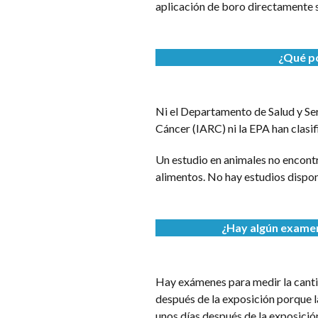
aplicación de boro directamente so
¿
Qué po
Ni el Departamento de Salud y Ser
Cáncer (IARC) ni la EPA han clasi
Un estudio en animales no encontr
alimentos. No hay estudios dispon
¿Hay algún examen
Hay exámenes para medir la cantid
después de la exposición porque l
unos días después de la exposició