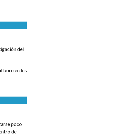
igación del
l boro en los
izarse poco
entro de