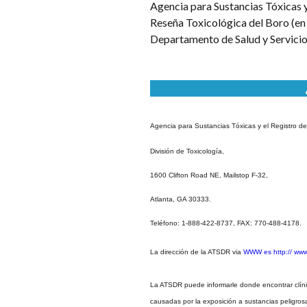
Agencia para Sustancias Tóxicas 
Reseña Toxicológica del Boro (en 
Departamento de Salud y Servicio
Agencia para Sustancias Tóxicas y el Registro 
División de Toxicología,
1600 Clifton Road NE, Mailstop F-32,
Atlanta, GA 30333.
Teléfono: 1-888-422-8737, FAX: 770-488-4178.
La dirección de la ATSDR via
WWW es http:// www.
La ATSDR puede informarle donde encontrar clíni
causadas por la exposición a sustancias peligros