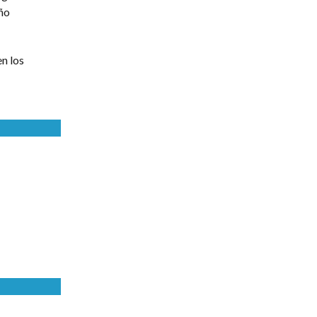
año
n los