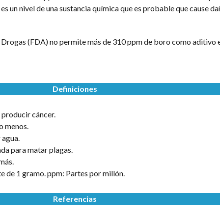
te es un nivel de una sustancia química que es probable que cause d
y Drogas (FDA) no permite más de 310 ppm de boro como aditivo e
Definiciones
producir cáncer.
o menos.
 agua.
ada para matar plagas.
más.
e de 1 gramo. ppm: Partes por millón.
Referencias