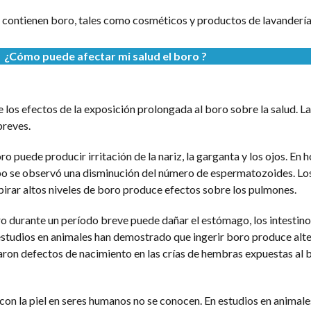
contienen boro, tales como cosméticos y productos de lavandería
¿
Cómo puede afectar mi salud
el boro
?
 los efectos de la exposición prolongada al boro sobre la salud. L
breves.
 puede producir irritación de la nariz, la garganta y los ojos. En
po se observó una disminución del número de espermatozoides. Los
irar altos niveles de boro produce efectos sobre los pulmones.
o durante un período breve puede dañar el estómago, los intestinos
 estudios en animales han demostrado que ingerir boro produce alt
aron defectos de nacimiento en las crías de hembras expuestas al 
on la piel en seres humanos no se conocen. En estudios en animales