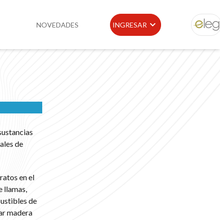
NOVEDADES
INGRESAR
ELEG
idad
Portal de Clientes
e
Buscador de Legislación
Matriz Premium
sustancias
Matriz Profesional
ales de
ratos en el
 llamas,
ustibles de
var madera