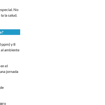
especial. No
la la salud.
a?
0 ppm) y 8
s al ambiente
en el
 una jornada
 de
igro