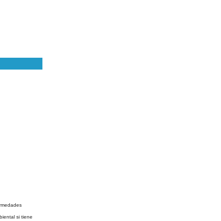
fermedades
ental si tiene