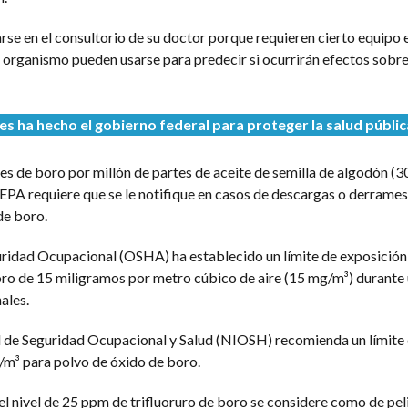
se en el consultorio de su doctor porque requieren cierto equipo 
el organismo pueden usarse para predecir si ocurrirán efectos sobre 
 ha hecho el gobierno federal para proteger la salud públic
s de boro por millón de partes de aceite de semilla de algodón (3
a EPA requiere que se le notifique en casos de descargas o derrame
de boro.
uridad Ocupacional (OSHA) ha establecido un límite de exposición 
oro de 15 miligramos por metro cúbico de aire (15 mg/m³) durante
ales.
l de Seguridad Ocupacional y Salud (NIOSH) recomienda un límite
/m³ para polvo de óxido de boro.
nivel de 25 ppm de trifluoruro de boro se considere como de pel