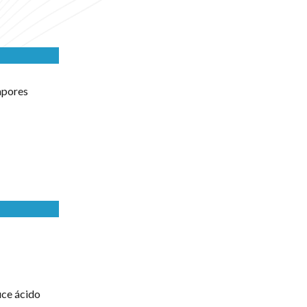
apores
uce ácido