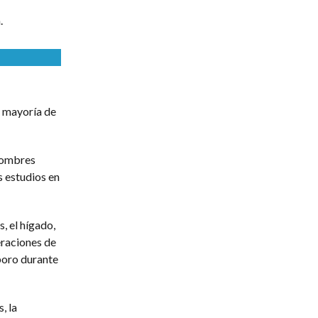
.
a mayoría de
 hombres
 estudios en
, el hígado,
eraciones de
boro durante
, la