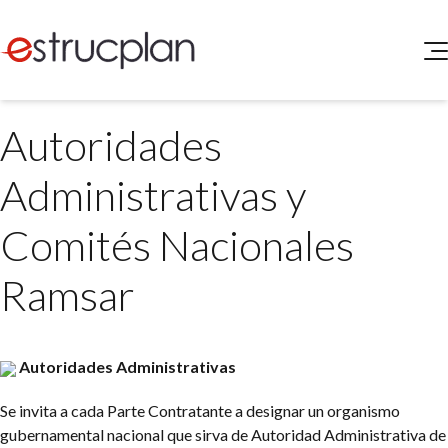
QUIENES SOMOS
Autoridades
SERVICIOS
NOVEDADES
Higiene y Seguridad
Administrativas y
INGRESAR
Medio Ambiente
ELEG
Comités Nacionales
Portal de Clientes
Legislación
Buscador de Legislación
Ramsar
Matriz Premium
Matriz Profesional
Autoridades Administrativas
Se invita a cada Parte Contratante a designar un organismo
gubernamental nacional que sirva de Autoridad Administrativa de