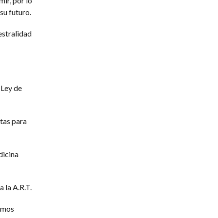
ir, por lo
su futuro.
estralidad
 Ley de
rtas para
dicina
 la A.R.T.
gamos