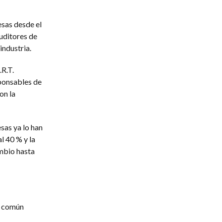
esas desde el
uditores de
industria.
.R.T.
sponsables de
on la
sas ya lo han
l 40 % y la
ambio hasta
de común