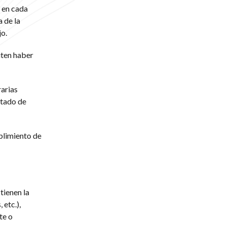
 en cada
 de la
jo.
iten haber
rarias
stado de
plimiento de
tienen la
etc.),
te o