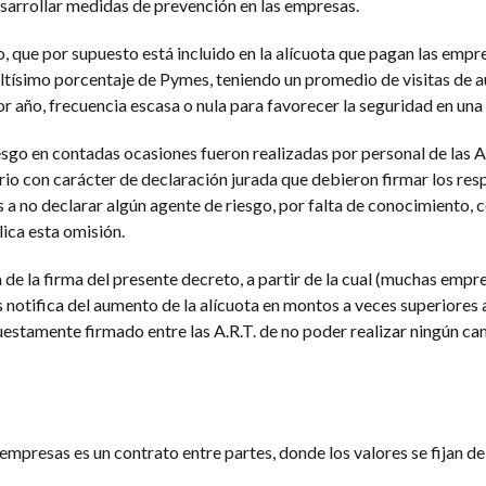
esarrollar medidas de prevención en las empresas.
o, que por supuesto está incluido en la alícuota que pagan las empr
ltísimo porcentaje de Pymes, teniendo un promedio de visitas de a
or año, frecuencia escasa o nula para favorecer la seguridad en una 
sgo en contadas ocasiones fueron realizadas por personal de las A
io con carácter de declaración jurada que debieron firmar los re
a no declarar algún agente de riesgo, por falta de conocimiento, c
ica esta omisión.
de la firma del presente decreto, a partir de la cual (muchas empre
es notifica del aumento de la alícuota en montos a veces superiores a
estamente firmado entre las A.R.T. de no poder realizar ningún c
as empresas es un contrato entre partes, donde los valores se fijan 