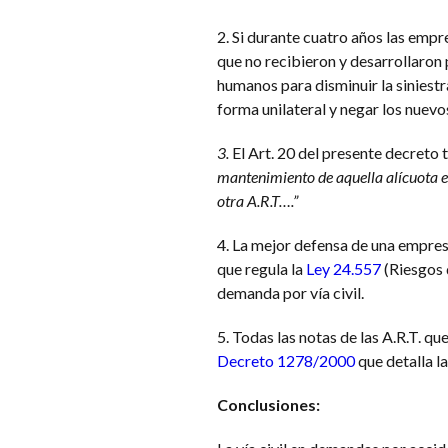
2. Si durante cuatro años las empr
que no recibieron y desarrollaron
humanos para disminuir la siniest
forma unilateral y negar los nuevo
3.
El Art. 20 del presente decreto
mantenimiento de aquella alícuota es
otra A.R.T….”
4. La mejor defensa de una empresa
que regula la
Ley 24.557
(Riesgos 
demanda por vía civil.
5. Todas las notas de las A.R.T. qu
Decreto 1278/2000
que detalla l
Conclusiones: