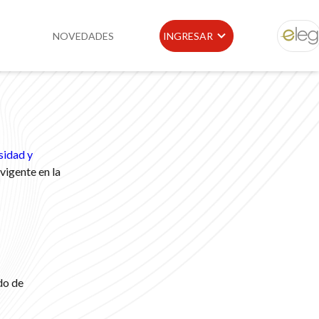
NOVEDADES
INGRESAR
ELEG
idad
Portal de Clientes
e
Buscador de Legislación
sidad y
Matriz Premium
vigente en la
Matriz Profesional
do de