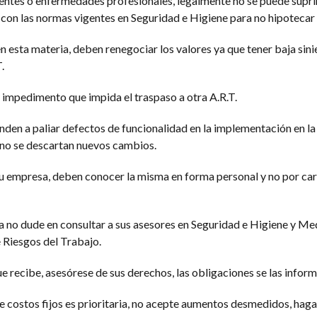
dentes o enfermedades profesionales, legalmente no se puede suprim
con las normas vigentes en Seguridad e Higiene para no hipotecar 
 esta materia, deben renegociar los valores ya que tener baja sini
.
impedimento que impida el traspaso a otra A.R.T.
den a paliar defectos de funcionalidad en la implementación en la
o no se descartan nuevos cambios.
 su empresa, deben conocer la misma en forma personal y no por ca
ma no dude en consultar a sus asesores en Seguridad e Higiene y Me
 Riesgos del Trabajo.
e recibe, asesórese de sus derechos, las obligaciones se las informa
 costos fijos es prioritaria, no acepte aumentos desmedidos, ha