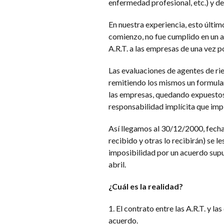
enfermedad profesional, etc.) y d
En nuestra experiencia, esto últim
comienzo, no fue cumplido en un a
A.R.T. a las empresas de una vez p
Las evaluaciones de agentes de rie
remitiendo los mismos un formular
las empresas, quedando expuestos 
responsabilidad implícita que impl
Así llegamos al 30/12/2000, fecha 
recibido y otras lo recibirán) se l
imposibilidad por un acuerdo supu
abril.
¿Cuál es la realidad?
1. El contrato entre las A.R.T. y l
acuerdo.