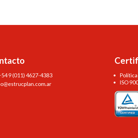
ntacto
Certi
 +54 9 (011) 4627-4383
Política
ISO 90
fo@estrucplan.com.ar