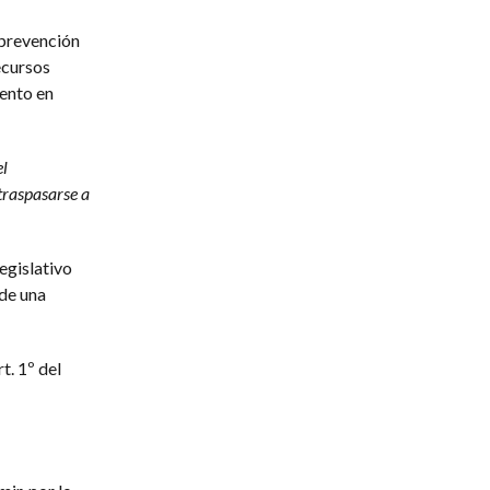
 prevención
ecursos
ento en
el
traspasarse a
egislativo
 de una
t. 1º del