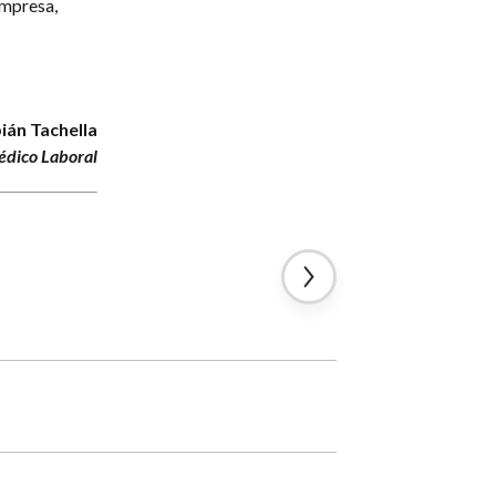
empresa,
ián Tachella
dico Laboral